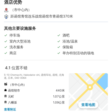
酒店优势
（市中心内）
距函馆青馆连乐战馆函馆市青函馆370米
其他主要设施服务
停车场
酒吧
室内大型浴池
浴池/温泉
洗衣服务
保险箱
商店
举办特别活动的场地
4.1
位置不错
5-10 Otemachi, Hakodate-shi, 函馆车站, 函馆, 北海
道, 日本, 040-0064
（市中心内）
函馆朝市
440米
元町
1.07公里
八幡坂
1.09公里
查看地图
查看附近