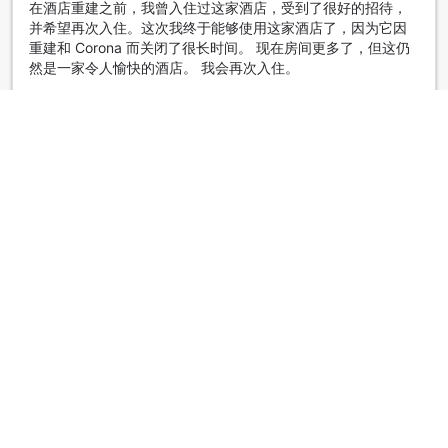
在酒店重建之前，我曾入住过这家酒店，受到了很好的招待，
并希望再次入住。这次我终于能够使用这家酒店了，因为它因
重建和 Corona 而关闭了很长时间。 现在房间更多了，但这仍
然是一家令人愉快的酒店。 我会再次入住。
显示原文
|
独行侠
酒店不错，但是
3.0
点评日期：2022年8月22日
酒店的氛围非常好。 我们住在主楼。 房间很干净，但我认为房
间的大小与商务酒店差不多。 空调异常有效。因为太冷，即使
关掉空调也会冷上一阵子。 浴室在顶楼，只有男厕所有露天浴
室。 从这里可以俯瞰大海，景色十分怡人。 如果向右转头，还
能看到远处的叔叔。 我们选择了自助早餐，但接待处前排起了
长队。给我们安排的座位是方形的，很舒适。 我想这在咖啡馆
里还可以接受，但说实话，这些座位对两个人来说太小了。 虽
然还有很多其他座位，但我们并不乐意被带进这里。 毕竟，我
们不能把东西放在桌子上。你不能把空盘子放在桌子上。 因为
不舒服，我提前离开了。 场地小，所以提高翻台率很重要，但