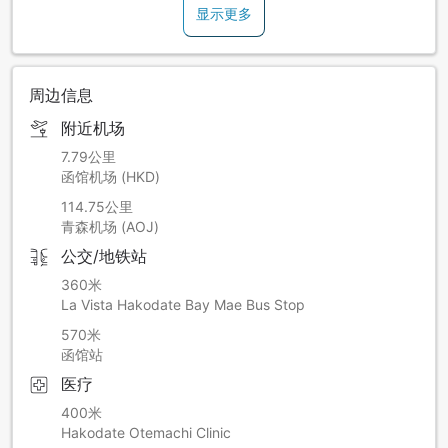
显示更多
※4月7日（周二）深夜1:00-4:00
(4月6日(周一)住宿的客人会受到影响。)
第2次：2026年4月8日(周三) 25:00-28:00
周边信息
※4月9日（周四）深夜1:00-4:00（4月8日(周三)入住的客人会
受到影响。）
附近机场
① 电灯仅紧急灯点亮。
②不能使用客房内照明、电视、冰箱、插座、空调等用电设
7.79公里
备。
函馆机场 (HKD)
③不停水，但热水会变温水。
114.75公里
本馆、东馆的部分厕所采用电动式，不可使用。
青森机场 (AOJ)
④所有电梯暂停运行。
公交/地铁站
360米
La Vista Hakodate Bay Mae Bus Stop
570米
函馆站
医疗
400米
Hakodate Otemachi Clinic