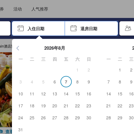
住后才能顺利提交，从而确保了点评的真实性及可靠性，也有助于用户作出更
选择您的语言
选择您的币种
券
活动
人气推荐
击 Enter 键以选择
入住日期
退房日期
按 Enter 键开始浏览日期选择器。使用箭头键浏览入住和退房
ain酒店预订
2026年8月
一
二
三
四
五
六
日
一
二
三
1
2
1
2
3
4
5
6
7
8
9
7
8
9
10
11
12
13
14
15
16
14
15
16
17
18
19
20
21
22
23
21
22
23
24
25
26
27
28
29
30
28
29
30
31
查看全部图片