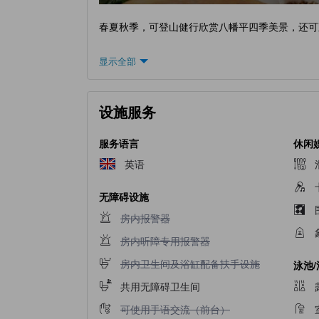
春夏秋季，可登山健行欣赏八幡平四季美景，还可
显示全部
设施服务
服务语言
休闲
英语
无障碍设施
不提供房内报警器
房内报警器
不提供房内听障专用报警器
房内听障专用报警器
不提供房内卫生间及浴缸配备扶手设施
房内卫生间及浴缸配备扶手设施
泳池
共用无障碍卫生间
不提供可使用手语交流（前台）
可使用手语交流（前台）