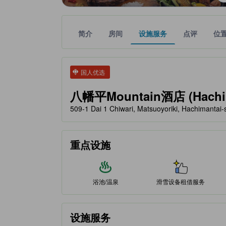
简介
房间
设施服务
点评
位
tooltip
金色星星表示的等级信息由合作第三方平台提供，仅
tooltip
国人优选
八幡平Mountain酒店 (Hachiman
509-1 Dai 1 Chiwari, Matsuoyoriki, Hachiman
重点设施
浴池/温泉
滑雪设备租借服务
设施服务