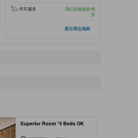
停车服务
我们的最低价包
含
距离最近的地标
显示周边地标
Hachimantai Resort Panorama Ski Area
220米
Morinoyu
410米
Iwate Prefectural Forest
570米
Iwate Prefectural Citizens' Forest Forestry Museum
660米
Bakudo
1.1公里
Superior Room *4 Beds OK