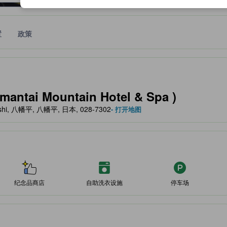
置
政策
作为住宿舒适度、设施服务等方面的水平参考。
tai Mountain Hotel & Spa )
tai-shi, 八幡平, 八幡平, 日本, 028-7302
- 打开地图
纪念品商店
自助洗衣设施
停车场