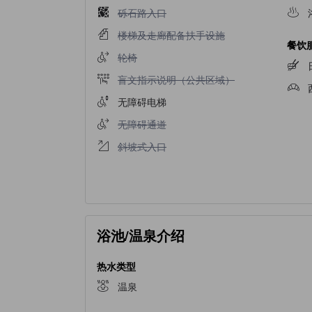
不提供砾石路入口
砾石路入口
不提供楼梯及走廊配备扶手设施
楼梯及走廊配备扶手设施
餐饮
不提供轮椅
轮椅
不提供盲文指示说明（公共区域）
盲文指示说明（公共区域）
无障碍电梯
不提供无障碍通道
无障碍通道
不提供斜坡式入口
斜坡式入口
浴池/温泉介绍
热水类型
温泉