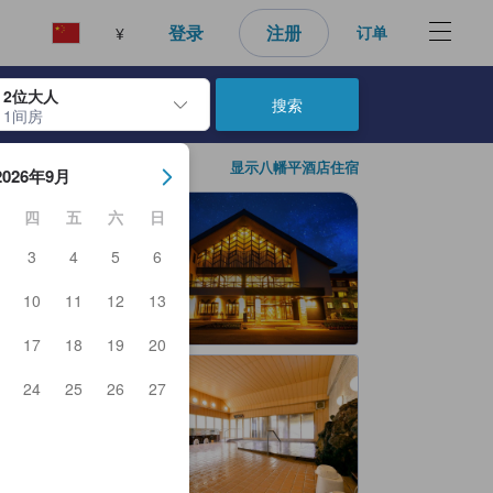
好的预订选择。
登录
注册
订单
¥
2位大人
搜索
1间房
日期。使用 Enter 键选择日期后，入住日期将被选择。重复相同操作以
显示八幡平酒店住宿
2026年9月
四
五
六
日
3
4
5
6
10
11
12
13
17
18
19
20
24
25
26
27