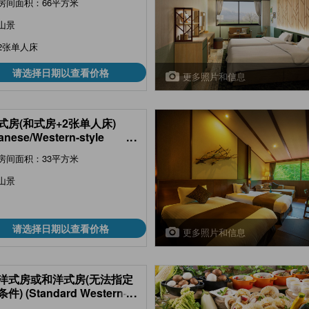
房间面积：66平方米
山景
2张单人床
请选择日期以查看价格
更多照片和信息
式房(和式房+2张单人床)
anese/Western-style
...
 (Twin Beds + Japanese-
房间面积：33平方米
e Room))
山景
请选择日期以查看价格
更多照片和信息
洋式房或和洋式房(无法指定
件) (Standard Western-
...
e Room or