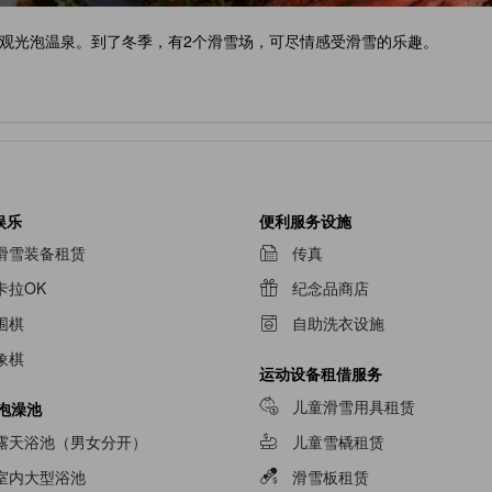
观光泡温泉。到了冬季，有2个滑雪场，可尽情感受滑雪的乐趣。
娱乐
便利服务设施
滑雪装备租赁
传真
卡拉OK
纪念品商店
围棋
自助洗衣设施
象棋
运动设备租借服务
儿童滑雪用具租赁
/泡澡池
露天浴池（男女分开）
儿童雪橇租赁
室内大型浴池
滑雪板租赁