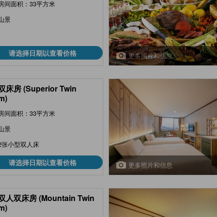
房间面积：33平方米
nese/Western-style Room
cated on arrival )
山景
请选择日期以查看价格
更多照片和信息
床房 (Superior Twin
m)
房间面积：33平方米
山景
2张小型双人床
请选择日期以查看价格
更多照片和信息
人双床房 (Mountain Twin
m)