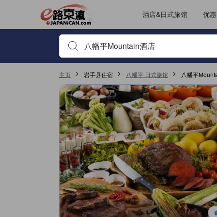
JAPANiCAN上的点评均来自于真实用户，个人评价在完成预订和入
tooltip
更多详情
位置评分 4，满分 5，是八幡平的高分
服务评分 4，满分 5，是八幡平的高分
其它设施服务评分 4，满分 5，是八幡平的高分
房间舒适度评分 3.7，满分 5，是八幡平的高分
已跳转至点评页 1
已跳转至点评页 1
酒店&日式旅馆
优惠
输入住宿名或关键词以搜索，使用箭头或 tab 键以移动，点
主页
岩手县住宿
八幡平 日式旅馆
八幡平Mount