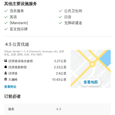
其他主要设施服务
洗衣服务
公共卫生间
英语
日语
[Mandarin]
无障碍通道
盲文指示牌
4.5
位置优越
(Plaza Verde) 1-1-4 Otemachi, Numazu-shi, 沼津
车站, 沼津, 静冈, 日本, 410-0801
沼津港深海水族馆
2.27公里
沼津港新鲜馆
2.32公里
沼津港
2.6公里
大濑崎
10.63公里
查看地图
查看附近
订前必读
服务
4.3