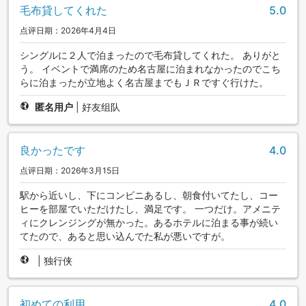
毛布貸してくれた
5.0
点评日期：2026年4月4日
シングルに２人で泊まったので毛布貸してくれた。 ありがと
う。 イベントで満席のため名古屋に泊まれなかったのでこち
らに泊まったが立地よく名古屋までもＪＲですぐ行けた。
匿名用户
|
好友组队
良かったです
4.0
点评日期：2026年3月15日
駅から近いし、下にコンビニあるし、朝食付いてたし、コー
ヒーを部屋でいただけたし、満足です。 一つだけ。アメニテ
ィにクレンジングが無かった。あるホテルに泊まる事が続い
てたので、あると思い込んでた私が悪いですが。
|
独行侠
初めての利用
4.0