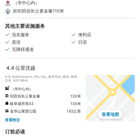
（市中心内）
距织田信长公黄金像110米
其他主要设施服务
洗衣服务
便利店
英语
日语
无障碍通道
4.4
位置优越
6-6 Yoshinomachi, Gifu City, 岐阜车站, 岐阜, 岐阜,
日本, 500-8844
（市中心内）
织田信长公黄金像
130米
岐阜城市塔43
130米
金华山展望公园
1.62公里
查看地图
查看附近
订前必读