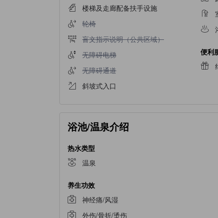
楼梯及走廊配备扶手设施
不提供轮椅
轮椅
不提供盲文指示说明（公共区域）
盲文指示说明（公共区域）
便利
不提供无障碍电梯
无障碍电梯
不提供无障碍通道
无障碍通道
斜坡式入口
浴池/温泉介绍
热水类型
温泉
养生功效
神经痛/风湿
外伤/骨折/烫伤