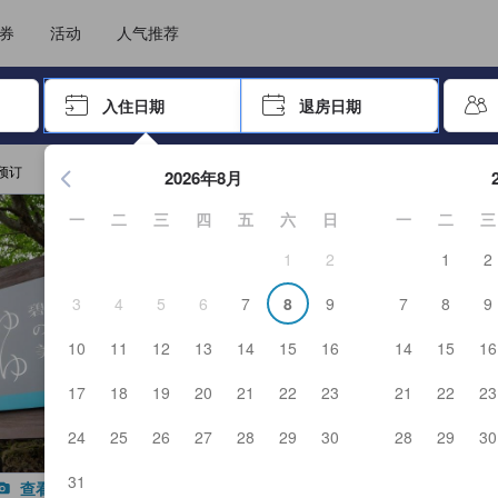
住后才能顺利提交，从而确保了点评的真实性及可靠性，也有助于用户作出更
选择您的语言
选择您的币种
券
活动
人气推荐
击 Enter 键以选择
入住日期
退房日期
按 Enter 键开始浏览日期选择器。使用箭头键浏览入住和退房
预订
2026年8月
一
二
三
四
五
六
日
一
二
三
1
2
1
2
3
4
5
6
7
8
9
7
8
9
10
11
12
13
14
15
16
14
15
16
17
18
19
20
21
22
23
21
22
23
24
25
26
27
28
29
30
28
29
30
31
查看全部图片