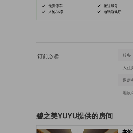
免费停车
接送服务
浴池/温泉
电玩游戏厅
订前必读
服务
入住
退房
地段
碧之美YUYU
提供的房间
本馆 