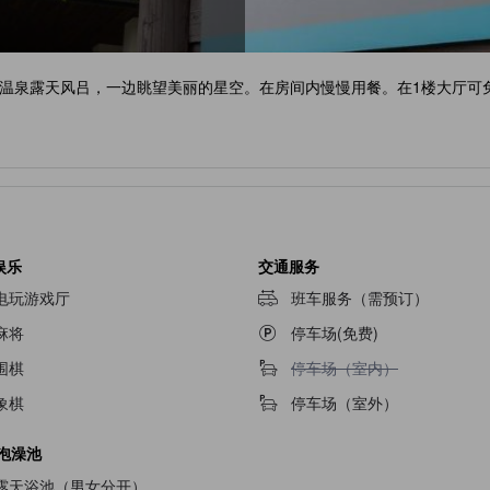
泉露天风吕，一边眺望美丽的星空。在房间内慢慢用餐。在1楼大厅可免费
娱乐
交通服务
电玩游戏厅
班车服务（需预订）
麻将
停车场(免费)
不提供停车场（室内）
围棋
停车场（室内）
象棋
停车场（室外）
/泡澡池
露天浴池（男女分开）