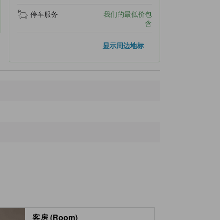
停车服务
我们的最低价包
含
热门地标
显示周边地标
白须神社
70米
白金青池
3.0公里
十胜岳望岳台
3.1公里
美瑛站“丘之藏”
19.3公里
Zerubu之丘・亚斗梦之丘
20.1公里
距离最近的地标
Yumoto Shirogane Onsen Hotel
20米
白须神社
70米
十胜岳望岳台
140米
白桦路
180米
Hotel Park Hills
230米
客房 (Room)