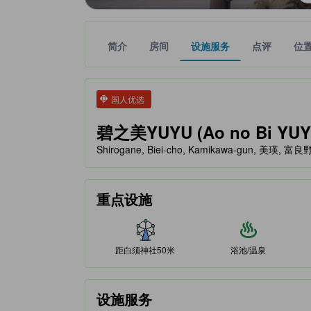
简介
房间
设施服务
点评
位
tooltip
金色星星表示的等级信息由合作第三方平台提供，仅
tooltip
国人优选
碧之美YUYU (Ao no Bi YUY
Shirogane, Biei-cho, Kamikawa-gun, 美瑛, 富良
重点设施
距白须神社50米
浴池/温泉
设施服务