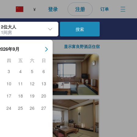
好的预订选择。
登录
注册
订单
¥
2位大人
搜索
1间房
日期。使用 Enter 键选择日期后，入住日期将被选择。重复相同操作以
显示富良野酒店住宿
2026年9月
四
五
六
日
3
4
5
6
10
11
12
13
17
18
19
20
24
25
26
27