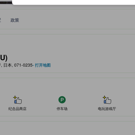
置
政策
作为住宿舒适度、设施服务等方面的水平参考。
U)
野, 日本, 071-0235
- 打开地图
纪念品商店
停车场
电玩游戏厅