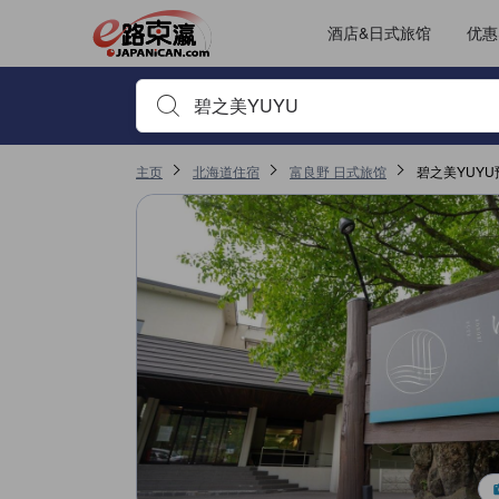
JAPANiCAN上的点评均来自于真实用户，个人评价在完成预订和入
tooltip
更多详情
位置评分 4，满分 5，是富良野的高分
服务评分 4，满分 5，是富良野的高分
房间舒适度评分 3.9，满分 5，是富良野的高分
其它设施服务评分 3.5，满分 5，是富良野的高分
已跳转至点评页 1
已跳转至点评页 1
酒店&日式旅馆
优惠
输入住宿名或关键词以搜索，使用箭头或 tab 键以移动，点
主页
北海道住宿
富良野 日式旅馆
碧之美YUYU