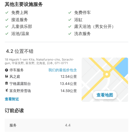
其他主要设施服务
免费上网
免费停车
接送服务
浴缸
儿童俱乐部
露天浴池（男女分开）
浴池/温泉
洗衣服务
4.2
位置不错
18 Higashi 1-sen Kita, Nakafurano-cho, Sorachi-
gun, 中富良野, 富良野, 北海道, 日本, 071-0771
停车服务
我们的最低价包含
风之庭
12.54公里
宁格露露阳台
13.44公里
富良野滑雪场
14.59公里
查看地图
查看附近
订前必读
服务
4.4