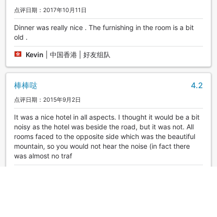
点评日期：2017年10月11日
Dinner was really nice . The furnishing in the room is a bit
old .
Kevin
|
中国香港 | 好友组队
棒棒哒
4.2
点评日期：2015年9月2日
It was a nice hotel in all aspects. I thought it would be a bit
noisy as the hotel was beside the road, but it was not. All
rooms faced to the opposite side which was the beautiful
mountain, so you would not hear the noise (in fact there
was almost no traf
Amazing
|
中国香港 | 好友组队
还不错
4.0