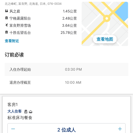
北之峰町, 富良野, 北海道, 日本, 076-0034
风之庭
1.45公里
宁格露露阳台
2.48公里
富良野滑雪场
3.64公里
十胜岳望岳台
25.78公里
查看地图
查看附近
订前必读
入住办理起始
03:30 PM
退房办理截至
10:00 AM
客房1
大人住客
标准床与餐食
2 位成人