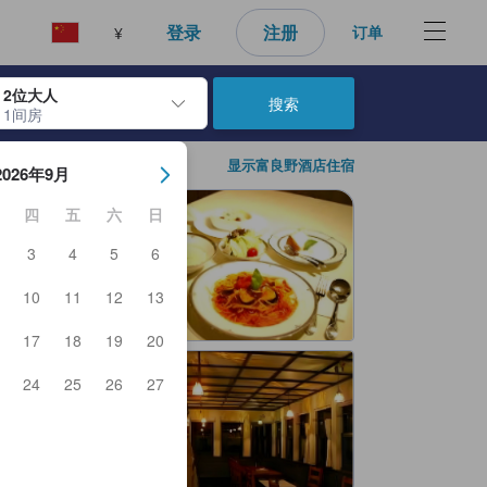
登录
注册
订单
¥
2位大人
搜索
1间房
日期。使用 Enter 键选择日期后，入住日期将被选择。重复相同操作以
显示富良野酒店住宿
2026年9月
四
五
六
日
3
4
5
6
10
11
12
13
17
18
19
20
24
25
26
27