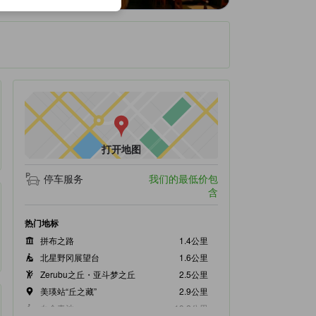
打开地图
停车服务
我们的最低价包
含
热门地标
拼布之路
1.4公里
北星野冈展望台
1.6公里
Zerubu之丘・亚斗梦之丘
2.5公里
美瑛站“丘之藏”
2.9公里
白金青池
19.2公里