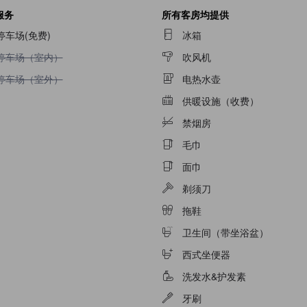
服务
所有客房均提供
停车场(免费)
冰箱
不提供停车场（室内）
停车场（室内）
吹风机
不提供停车场（室外）
停车场（室外）
电热水壶
供暖设施（收费）
禁烟房
毛巾
面巾
剃须刀
拖鞋
卫生间（带坐浴盆）
西式坐便器
洗发水&护发素
牙刷