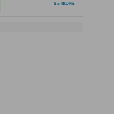
显示周边地标
距离最近的地标
Parent & Child Tree (Biei-cho)
1.1公里
Oyako Trees
1.1公里
Oyako trees Viewpoint
1.2公里
Bakery Komugibatake
1.4公里
拼布之路
1.4公里