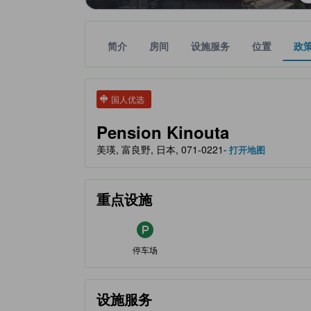
简介
房间
设施服务
位置
政
tooltip
金色星星表示的等级信息由合作第三方平台提供，仅
tooltip
国人优选
Pension Kinouta
美瑛, 富良野, 日本, 071-0221
- 打开地图
重点设施
停车场
设施服务