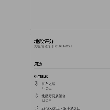
地段评分
美瑛, 富良野, 日本, 071-0221
周边
热门地标
拼布之路
1.4公里
北星野冈展望台
1.6公里
Zerubu之丘・亚斗梦之丘