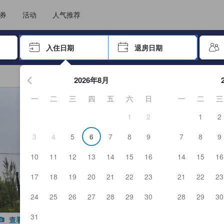
选择您的语言
选择您的币种
券
活动
人气推荐
击 Enter 键以选择
入住日期
退房日期
按 Enter 键开始浏览日期选择器。使用箭头键浏览入住和退房
2026年8月
一
二
三
四
五
六
日
一
二
三
1
2
1
2
3
4
5
6
7
8
9
7
8
9
10
11
12
13
14
15
16
14
15
16
17
18
19
20
21
22
23
21
22
23
24
25
26
27
28
29
30
28
29
30
31
查看全部图片