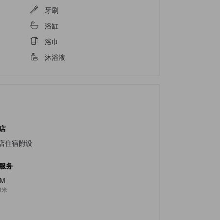
牙刷
浴缸
浴巾
沐浴液
店
店住宿附设
服务
TM
0米