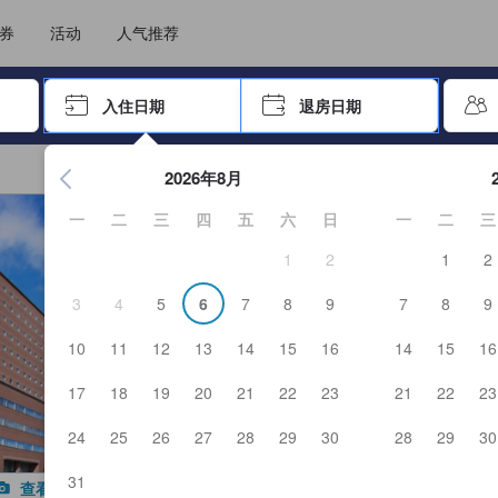
选择您的语言
选择您的币种
券
活动
人气推荐
击 Enter 键以选择
入住日期
退房日期
按 Enter 键开始浏览日期选择器。使用箭头键浏览入住和退房
2026年8月
一
二
三
四
五
六
日
一
二
三
1
2
1
2
3
4
5
6
7
8
9
7
8
9
10
11
12
13
14
15
16
14
15
16
17
18
19
20
21
22
23
21
22
23
24
25
26
27
28
29
30
28
29
30
31
查看全部图片