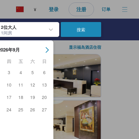
登录
注册
订单
¥
2位大人
搜索
1间房
日期。使用 Enter 键选择日期后，入住日期将被选择。重复相同操作以
显示福岛酒店住宿
2026年9月
四
五
六
日
3
4
5
6
10
11
12
13
17
18
19
20
24
25
26
27