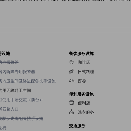
碍设施
餐饮服务设施
不提供房内报警器
房内报警器
咖啡店
不提供房内听障专用报警器
房内听障专用报警器
日式料理
不提供房内卫生间及浴缸配备扶手设施
房内卫生间及浴缸配备扶手设施
西餐
共用无障碍卫生间
便利服务设施
不提供可使用手语交流（前台）
可使用手语交流（前台）
便利店
不提供砾石路入口
砾石路入口
洗衣服务
不提供楼梯及走廊配备扶手设施
楼梯及走廊配备扶手设施
交通服务
不提供轮椅
轮椅