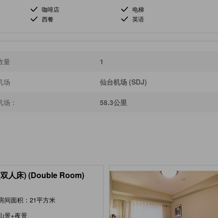
咖啡店
电梯
西餐
英语
数量
1
机场
仙台机场 (SDJ)
机场：
58.3公里
双人床) (Double Room)
房间面积：21平方米
山景+夜景