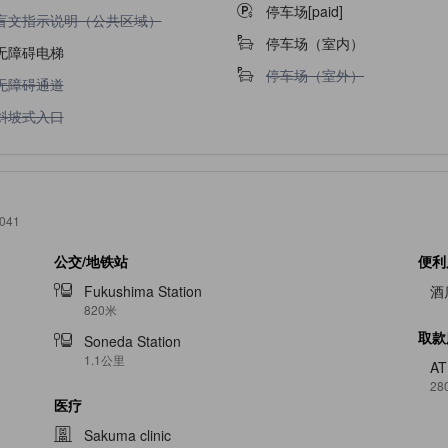
停车场[paid]
不提供盲文指示说明（公共区域）
盲文指示说明（公共区域）
停车场（室内）
无障碍电梯
不提供停车场（室外）
停车场（室外）
不提供无障碍通道
无障碍通道
不提供斜坡式入口
斜坡式入口
8041
公交/地铁站
便利
Fukushima Station
酒
820米
取款
Soneda Station
1.1公里
A
28
医疗
Sakuma clinic