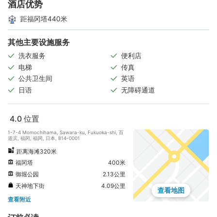
酒店优势
距福冈塔440米
其他主要设施服务
洗衣服务
便利店
电梯
传真
公共卫生间
英语
日语
无障碍通道
4.0
位置
1-7-4 Momochihama, Sawara-ku, Fukuoka-shi, 百
道滨, 福冈, 福冈, 日本, 814-0001
距离海滩320米
福冈塔
400米
御堀公园
2.13公里
天神地下街
4.09公里
查看地图
查看附近