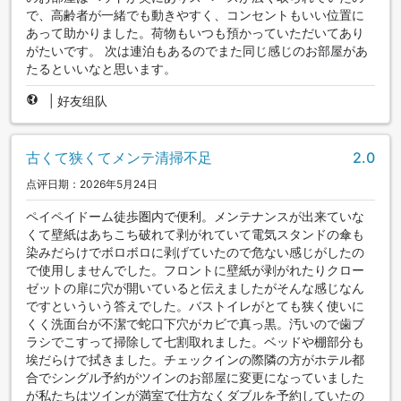
で、高齢者が一緒でも動きやすく、コンセントもいい位置に
あって助かりました。荷物もいつも預かっていただいてあり
がたいです。 次は連泊もあるのでまた同じ感じのお部屋があ
たるといいなと思います。
|
好友组队
古くて狭くてメンテ清掃不足
2.0
点评日期：2026年5月24日
ペイペイドーム徒歩圏内で便利。メンテナンスが出来ていな
くて壁紙はあちこち破れて剥がれていて電気スタンドの傘も
染みだらけでボロボロに剥げていたので危ない感じがしたの
で使用しませんでした。フロントに壁紙が剥がれたりクロー
ゼットの扉に穴が開いていると伝えましたがそんな感じなん
ですといういう答えでした。バストイレがとても狭く使いに
くく洗面台が不潔で蛇口下穴がカビで真っ黒。汚いので歯ブ
ラシでこすって掃除して七割取れました。ベッドや棚部分も
埃だらけで拭きました。チェックインの際隣の方がホテル都
合でシングル予約がツインのお部屋に変更になっていました
が私たちはツインが満室で仕方なくダブルを予約していたの