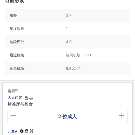
订前必读
服务
3.7
餐厅数量
1
地段评分
4.0
最近机场
福冈机场 (FUK)
距离机场：
8.45公里
客房1
大人住客
标准床与餐食
2 位成人
儿童A