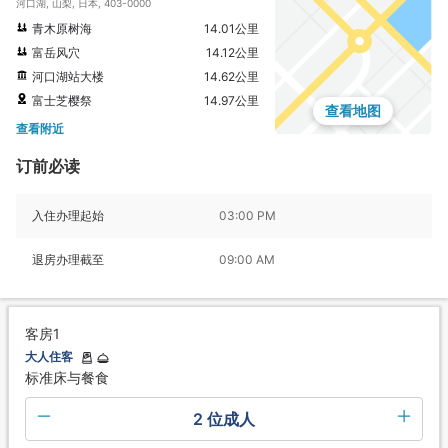
河口湖, 山梨, 日本, 403-0000
青木原树海
14.01公里
富岳风穴
14.12公里
河口湖站大楼
14.62公里
富士芝樱祭
14.97公里
查看地图
查看附近
订前必读
入住办理起始
03:00 PM
退房办理截至
09:00 AM
客房1
大人住客
标准床与餐食
2 位成人