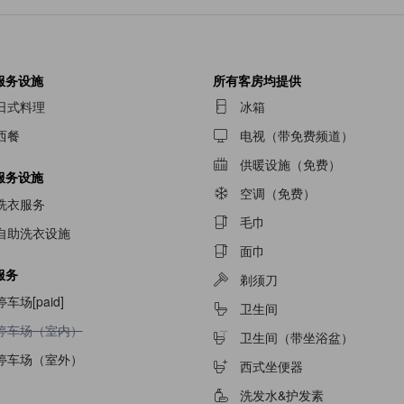
服务设施
所有客房均提供
日式料理
冰箱
西餐
电视（带免费频道）
供暖设施（免费）
服务设施
空调（免费）
洗衣服务
毛巾
自助洗衣设施
面巾
服务
剃须刀
停车场[paid]
卫生间
不提供停车场（室内）
停车场（室内）
卫生间（带坐浴盆）
停车场（室外）
西式坐便器
洗发水&护发素