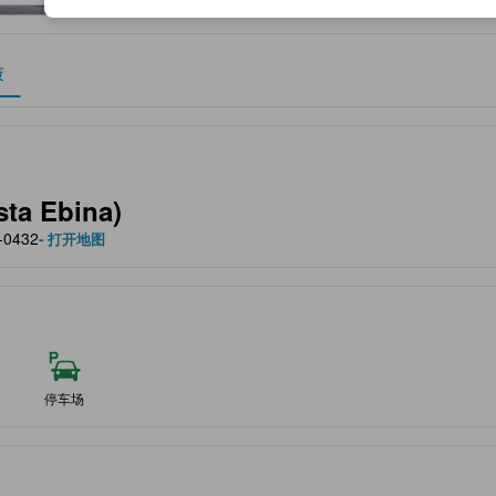
策
作为住宿舒适度、设施服务等方面的水平参考。
a Ebina)
-0432
- 打开地图
停车场