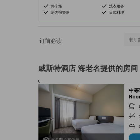
停车场
洗衣服务
房内报警器
日式料理
订前必读
餐厅
威斯特酒店 海老名
提供的房间
0
中等客
Roo
更多照片和信息