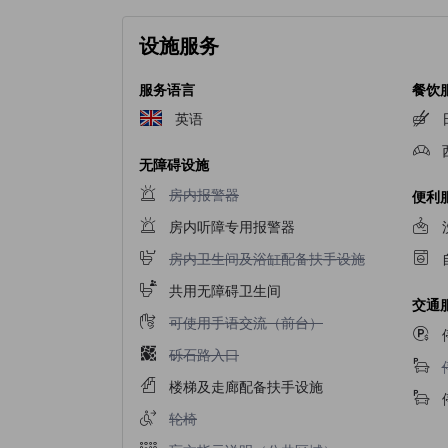
设施服务
服务语言
餐饮
英语
无障碍设施
不提供房内报警器
房内报警器
便利
房内听障专用报警器
不提供房内卫生间及浴缸配备扶手设施
房内卫生间及浴缸配备扶手设施
共用无障碍卫生间
交通
不提供可使用手语交流（前台）
可使用手语交流（前台）
不提供砾石路入口
砾石路入口
楼梯及走廊配备扶手设施
不提供轮椅
轮椅
不提供盲文指示说明（公共区域）