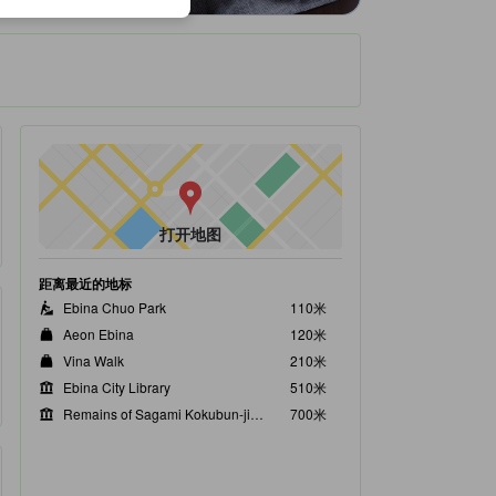
打开地图
距离最近的地标
Ebina Chuo Park
110米
Aeon Ebina
120米
Vina Walk
210米
Ebina City Library
510米
Remains of Sagami Kokubun-ji Temple
700米