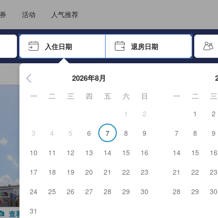
选择您的语言
选择您的币种
券
活动
人气推荐
击 Enter 键以选择
入住日期
退房日期
按 Enter 键开始浏览日期选择器。使用箭头键浏览入住和退房
2026年8月
一
二
三
四
五
六
日
一
二
三
1
2
1
2
3
4
5
6
7
8
9
7
8
9
10
11
12
13
14
15
16
14
15
16
17
18
19
20
21
22
23
21
22
23
24
25
26
27
28
29
30
28
29
30
31
查看全部图片