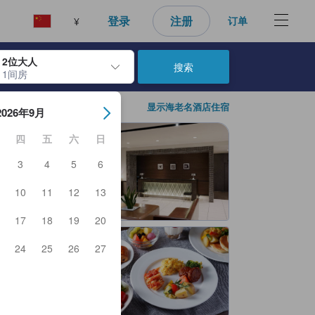
登录
注册
订单
¥
2位大人
搜索
1间房
日期。使用 Enter 键选择日期后，入住日期将被选择。重复相同操作以
显示海老名酒店住宿
2026年9月
四
五
六
日
3
4
5
6
10
11
12
13
17
18
19
20
24
25
26
27