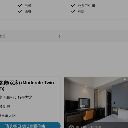
电梯
公共卫生间
西餐
英语
数量
1
房(双床) (Moderate Twin
m)
房间面积：19平方米
禁烟房
2张单人床
请选择日期以查看价格
更多照片和信息