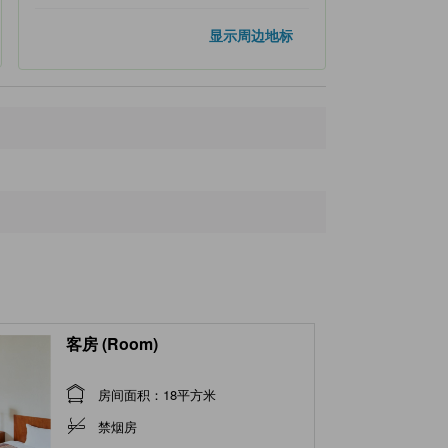
距离最近的地标
显示周边地标
Higashi-fuchu
60米
Inoue Dental Clinic
80米
Sun Drug
320米
Togo-ji Temple
360米
Yagi Dental Clinic
390米
客房 (Room)
房间面积：18平方米
禁烟房