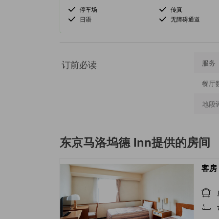
停车场
传真
日语
无障碍通道
订前必读
服务
餐厅
地段
东京马洛坞德 Inn
提供的房间
客房 