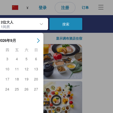
好的预订选择。
登录
注册
订单
¥
2位大人
搜索
1间房
日期。使用 Enter 键选择日期后，入住日期将被选择。重复相同操作以
显示调布酒店住宿
2026年9月
四
五
六
日
3
4
5
6
10
11
12
13
17
18
19
20
24
25
26
27