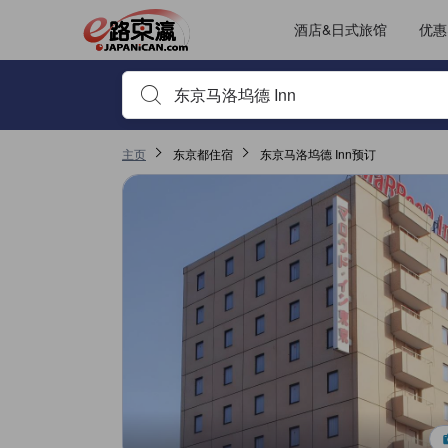
JAPANiCAN上的点评均来自于真实用户，个人评价在完成预订和入
tooltip
更多详情
位置评分 4.4，满分 5，是调布的高分
服务评分 3.6，满分 5，是调布的高分
房间舒适度评分 3.1，满分 5，是调布的高分
其它设施服务评分 2，满分 5，是调布的高分
已跳转至点评页 1
已跳转至点评页 1
酒店&日式旅馆
优惠
输入住宿名或关键词以搜索，使用箭头或 tab 键以移动，点
主页
东京都住宿
东京马洛坞德 Inn预订