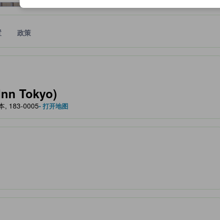
置
政策
作为住宿舒适度、设施服务等方面的水平参考。
nn Tokyo)
本, 183-0005
- 打开地图