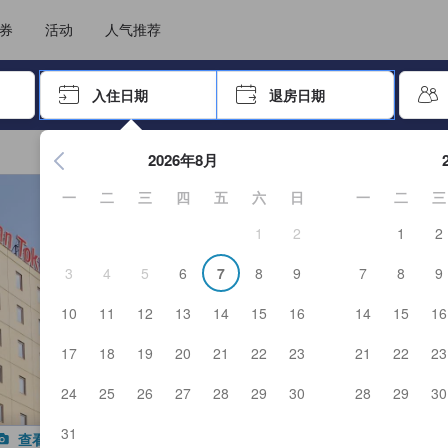
住后才能顺利提交，从而确保了点评的真实性及可靠性，也有助于用户作出更
选择您的语言
选择您的币种
券
活动
人气推荐
击 Enter 键以选择
入住日期
退房日期
按 Enter 键开始浏览日期选择器。使用箭头键浏览入住和退房
2026年8月
一
二
三
四
五
六
日
一
二
三
1
2
1
2
3
4
5
6
7
8
9
7
8
9
10
11
12
13
14
15
16
14
15
16
17
18
19
20
21
22
23
21
22
23
24
25
26
27
28
29
30
28
29
30
31
查看全部图片