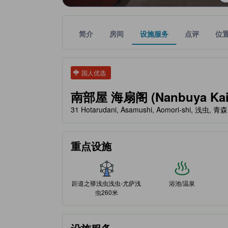
简介
房间
设施服务
点评
位
tooltip
金色星星表示的等级信息由合作第三方平台提供，仅
tooltip
国人优选
南部屋 海扇阁 (Nanbuya Kai
31 Hotarudani, Asamushi, Aomori-shi, 浅虫, 青
重点设施
距道之驿浅虫浅虫-尤萨浅
浴池/温泉
虫260米