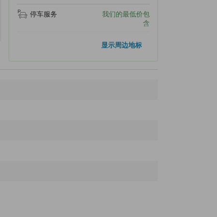
停车服务
我们的最低价包
含
热门地标
显示周边地标
青森县观光物产馆 ASPAM
12.1公里
青函联络船 纪念船 八甲田丸
12.3公里
青森海湾大桥
12.4公里
青森港
12.4公里
青森文化旅游交流馆
12.4公里
距离最近的地标
浅虫海钓公园
100米
道之站-浅虫温泉Yu-sa浅虫
230米
道之驿浅虫浅虫-尤萨浅虫
260米
Michi no Eki – Asamushi Onsen
280米
Asamushi-Onsen
290米