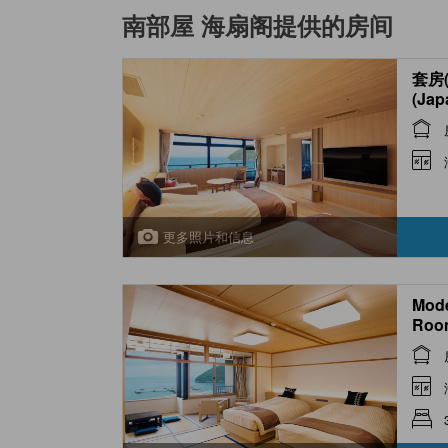
南部屋 海扇阁
提供的房间
套房
(Jap
with
)
更多照片和信息
Mode
Room