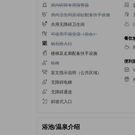
不提供房内听障专用报警器
房内听障专用报警器
不提供房内卫生间及浴缸配备扶手设施
房内卫生间及浴缸配备扶手设施
共用无障碍卫生间
不提供可使用手语交流（前台）
可使用手语交流（前台）
餐饮
不提供砾石路入口
砾石路入口
楼梯及走廊配备扶手设施
便利
不提供轮椅
轮椅
盲文指示说明（公共区域）
无障碍电梯
无障碍通道
斜坡式入口
浴池/温泉介绍