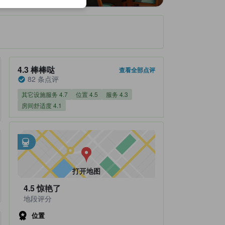
住客评分 4.3，满分 5 棒棒哒 82 条点评
4.3
棒棒哒
查看全部点评
82 条点评
其它设施服务 4.7
位置 4.5
服务 4.3
房间舒适度 4.1
邻近交通
tooltip
•
距Asamushi-Onsen不到0.29公里
打开地图
4.5
惊艳了
地段评分
位置