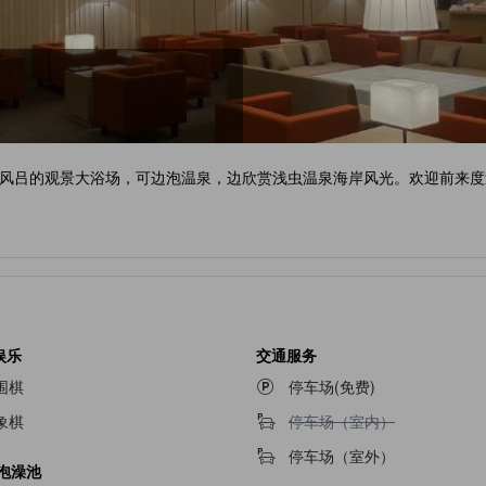
风吕的观景大浴场，可边泡温泉，边欣赏浅虫温泉海岸风光。欢迎前来度
娱乐
交通服务
围棋
停车场(免费)
不提供停车场（室内）
象棋
停车场（室内）
停车场（室外）
/泡澡池