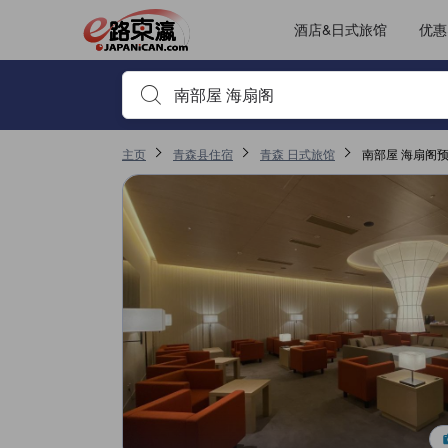
JAPANiCAN上的点评均来自于真实用户，个人评价在完成预订和入
tooltip
更多详情
其它设施服务评分 4.7，满分 5，是青森的高分
位置评分 4.5，满分 5，是青森的高分
服务评分 4.3，满分 5，是青森的高分
房间舒适度评分 4.1，满分 5，是青森的高分
已跳转至点评页 1
已跳转至点评页 1
酒店&日式旅馆
优惠
输入住宿名或关键词以搜索，使用箭头或 tab 键以移动，点
主页
青森县住宿
青森 日式旅馆
南部屋 海扇阁