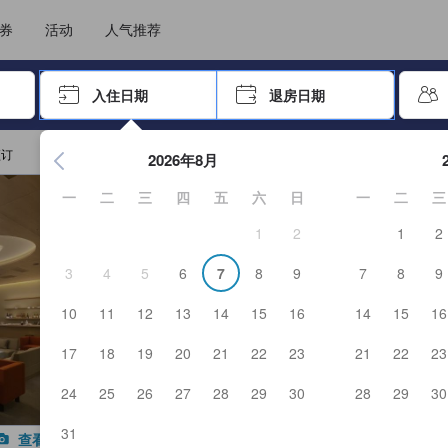
住后才能顺利提交，从而确保了点评的真实性及可靠性，也有助于用户作出更
选择您的语言
选择您的币种
券
活动
人气推荐
击 Enter 键以选择
入住日期
退房日期
按 Enter 键开始浏览日期选择器。使用箭头键浏览入住和退房
预订
2026年8月
一
二
三
四
五
六
日
一
二
三
1
2
1
2
3
4
5
6
7
8
9
7
8
9
10
11
12
13
14
15
16
14
15
16
17
18
19
20
21
22
23
21
22
23
24
25
26
27
28
29
30
28
29
30
31
查看全部图片