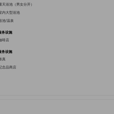
露天浴池（男女分开）
室内大型浴池
浴池/温泉
服务设施
咖啡店
服务设施
传真
纪念品商店