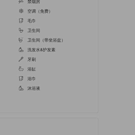
禁烟房
空调（免费）
毛巾
卫生间
卫生间（带坐浴盆）
洗发水&护发素
牙刷
浴缸
浴巾
沐浴液