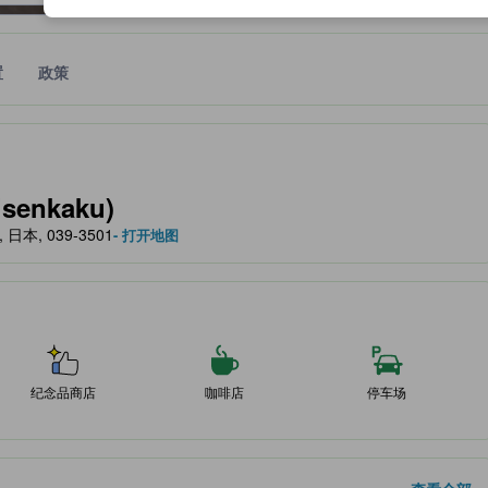
置
政策
作为住宿舒适度、设施服务等方面的水平参考。
senkaku)
森, 日本, 039-3501
- 打开地图
纪念品商店
咖啡店
停车场