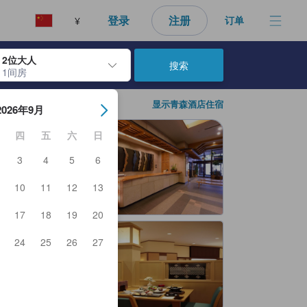
好的预订选择。
登录
注册
订单
¥
2位大人
搜索
1间房
日期。使用 Enter 键选择日期后，入住日期将被选择。重复相同操作以
显示青森酒店住宿
2026年9月
四
五
六
日
3
4
5
6
10
11
12
13
17
18
19
20
24
25
26
27