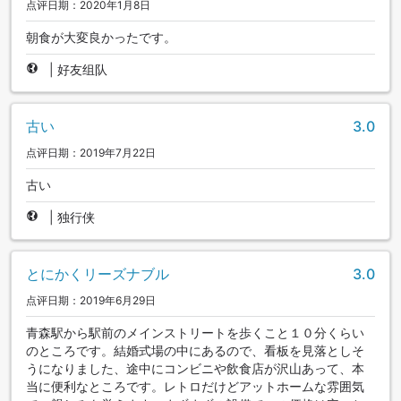
点评日期：2020年1月8日
朝食が大変良かったです。
|
好友组队
古い
3.0
点评日期：2019年7月22日
古い
|
独行侠
とにかくリーズナブル
3.0
点评日期：2019年6月29日
青森駅から駅前のメインストリートを歩くこと１０分くらい
のところです。結婚式場の中にあるので、看板を見落としそ
うになりました、途中にコンビニや飲食店が沢山あって、本
当に便利なところです。レトロだけどアットホームな雰囲気