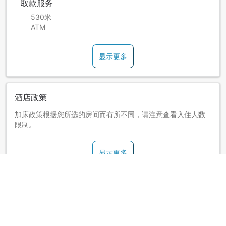
取款服务
530米
ATM
显示更多
酒店政策
加床政策根据您所选的房间而有所不同，请注意查看入住人数
限制。
显示更多
关于秋田阿尔发INN酒店 (Hotel Alpha Inn Akita)
本馆位于秋田市中心，四季色彩丰富的城市。前往竿灯大通以
及行政区，地点非常方便，是观光或商务人士的住宿首选。客