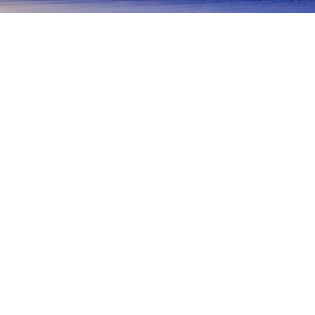
主页
日本住宿
山梨住宿
楢崎
楢崎
富士河口湖
早川
山中湖
山梨
身延
楢崎
Mt. Amari
Akeno Area
Nirasaki Railway Station
To
热门出行日期
今晚
8月6日
明天
8月7日
本周末
8月8日
-
8月9日
下周末
8月15日
-
8月16日