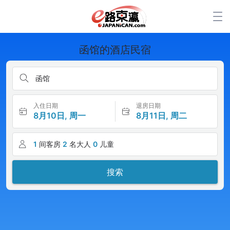
函馆的酒店民宿
函馆
入住日期
退房日期
8月10日, 周一
8月11日, 周二
1
间客房
2
名大人
0
儿童
搜索