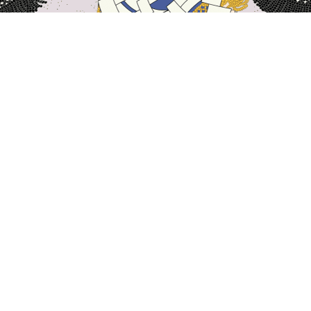
主页
日本住宿
熊本住宿
天草
天草
熊本
南小国
阿苏
人吉
八代
宇土
天草
上天草
苓北
Mogushi Beach
Toraya
Amakusa Dolphin Watching Re
热门出行日期
今晚
8月6日
明天
8月7日
本周末
8月8日
-
8月9日
下周末
8月15日
-
8月16日