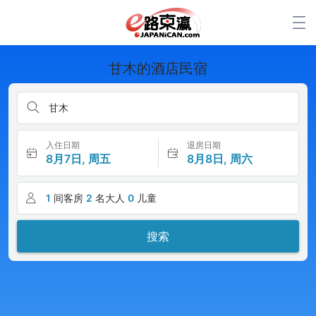
甘木的酒店民宿
甘木
入住日期
退房日期
8月7日, 周五
8月8日, 周六
1
间客房
2
名大人
0
儿童
搜索