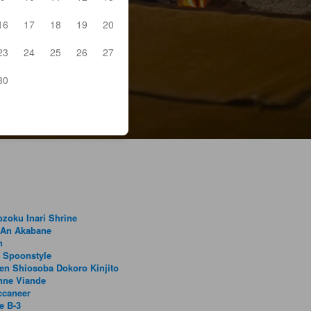
16
17
18
19
20
23
24
25
26
27
30
zoku Inari Shrine
 An Akabane
n
 Spoonstyle
en Shiosoba Dokoro Kinjito
nne Viande
ccaneer
e B-3