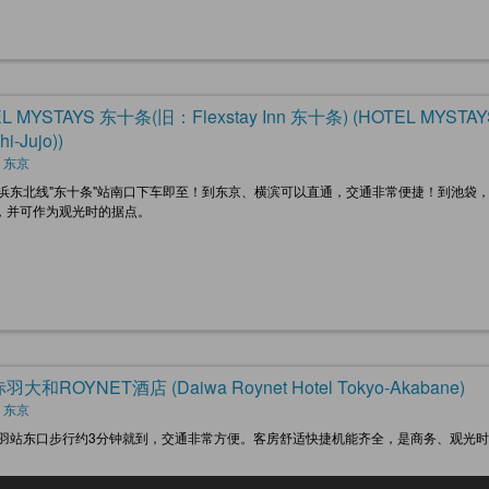
L MYSTAYS 东十条(旧：Flexstay Inn 东十条) (HOTEL MYSTAYS Higa
hi-Jujo))
 东京
京浜东北线"东十条"站南口下车即至！到东京、横滨可以直通，交通非常便捷！到池袋
，并可作为观光时的据点。
大和ROYNET酒店 (Daiwa Roynet Hotel Tokyo-Akabane)
 东京
赤羽站东口步行约3分钟就到，交通非常方便。客房舒适快捷机能齐全，是商务、观光