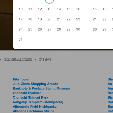
10
11
12
13
14
15
16
14
15
17
18
19
20
21
22
23
21
22
24
25
26
27
28
29
30
28
29
31
>
东京 酒店及日式旅馆
>
东十条站
Kita Topia
Sho
Jujo Ginza Shopping Arcade
An
Banknote & Postage Stamp Museum
Au
Otonashi Ryokuchi
Bar
Otonashi Shinsui Park
Bis
Kongouji Template (Momijidera)
Bo
Ajinomoto Field Nishigaoka
Bu
Akabane Hachiman Shrine
Caf