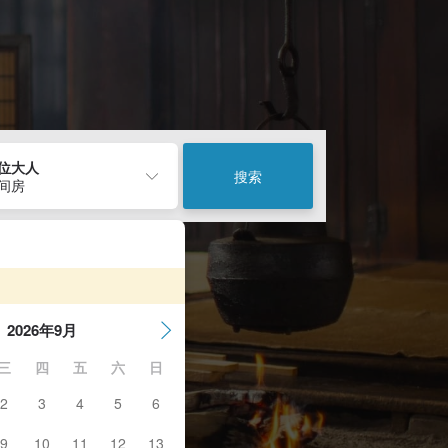
2位大人
搜索
1间房
2026年9月
三
四
五
六
日
2
3
4
5
6
9
10
11
12
13