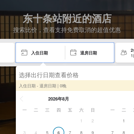
东十条站附近的酒店
搜索比价，查看支持免费取消的超值优惠
入住日期
退房日期
选择出行日期查看价格
入住日期 - 退房日期
| 0晚
2026年8月
一
二
三
四
五
六
日
一
二
1
2
1
3
4
5
6
7
8
9
7
8