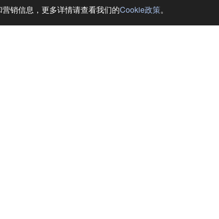
务和营销信息，更多详情请查看我们的
Cookie政策
。
LiVE MAX酒店 (HOTEL LiVEMAX Akabane Ekimae)
 东京
业！所有客房均配备席梦思床，提供优质睡眠环境。欢迎莅临！