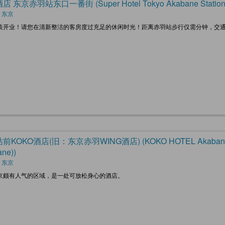
 东京赤羽站东口一番街 (Super Hotel Tokyo Akabane Station Hig
 东京
装开业！请您在清新整洁的客房度过充足的休闲时光！距离赤羽站步行仅需分钟，交
KOKO酒店(旧：东京赤羽WING酒店) (KOKO HOTEL Akabane Statio
ne))
 东京
京颇有人气的区域，是一处可放松身心的酒店。