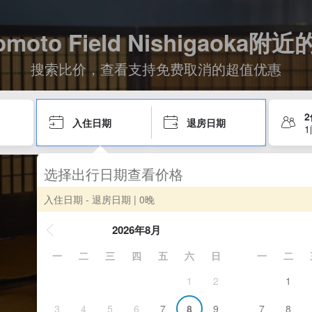
nomoto Field Nishigaoka附
搜索比价，查看支持免费取消的超值优惠
入住日期
退房日期
选择出行日期查看价格
入住日期 - 退房日期
| 0晚
2026年8月
一
二
三
四
五
六
日
一
二
1
2
1
3
4
5
6
7
8
9
7
8