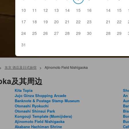
10
11
12
13
14
15
16
14
15
17
18
19
20
21
22
23
21
22
24
25
26
27
28
29
30
28
29
31
>
东京 酒店及日式旅馆
>
Ajinomoto Field Nishigaoka
igaoka及其周边
Kita Topia
Sho
Jujo Ginza Shopping Arcade
An
Banknote & Postage Stamp Museum
Au
Otonashi Ryokuchi
Bar
Otonashi Shinsui Park
Bis
Kongouji Template (Momijidera)
Bo
Ajinomoto Field Nishigaoka
Bu
Akabane Hachiman Shrine
Caf