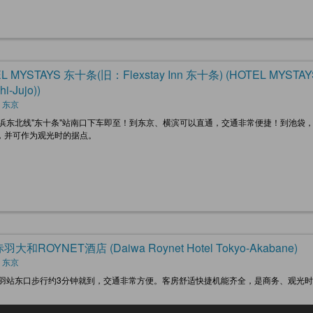
L MYSTAYS 东十条(旧：Flexstay Inn 东十条) (HOTEL MYSTAYS Higa
hi-Jujo))
 东京
京浜东北线"东十条"站南口下车即至！到东京、横滨可以直通，交通非常便捷！到池袋
，并可作为观光时的据点。
大和ROYNET酒店 (Daiwa Roynet Hotel Tokyo-Akabane)
 东京
赤羽站东口步行约3分钟就到，交通非常方便。客房舒适快捷机能齐全，是商务、观光