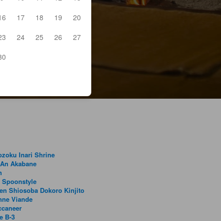
16
17
18
19
20
23
24
25
26
27
30
zoku Inari Shrine
 An Akabane
n
 Spoonstyle
en Shiosoba Dokoro Kinjito
nne Viande
ccaneer
e B-3