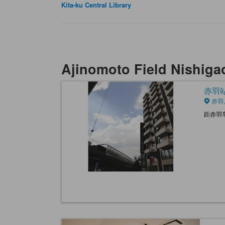
Kita-ku Central Library
Ajinomoto Field Nis
赤羽站前
赤羽,
距赤羽