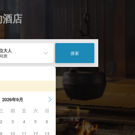
近的酒店
2位大人
搜索
1间房
2026年9月
三
四
五
六
日
2
3
4
5
6
9
10
11
12
13