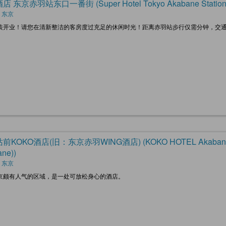
 东京赤羽站东口一番街 (Super Hotel Tokyo Akabane Station Hig
 东京
装开业！请您在清新整洁的客房度过充足的休闲时光！距离赤羽站步行仅需分钟，交
KOKO酒店(旧：东京赤羽WING酒店) (KOKO HOTEL Akabane Statio
ne))
 东京
京颇有人气的区域，是一处可放松身心的酒店。