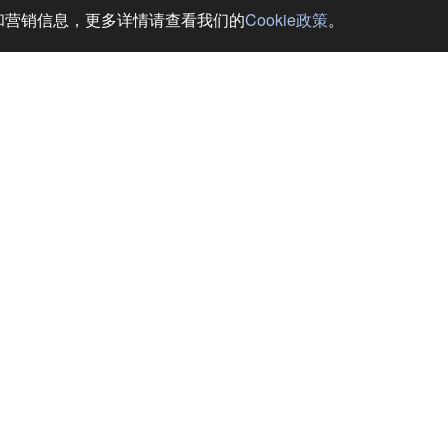
务和营销信息，更多详情请查看我们的
Cookie政策
。
LiVE MAX酒店 (HOTEL LiVEMAX Akabane Ekimae)
 东京
业！所有客房均配备席梦思床，提供优质睡眠环境。欢迎莅临！