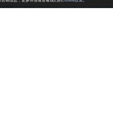
塔楼(共立度假区) (The Beach Tower Okinawa (Kyoritsu Resor
, 冲绳本岛
冲绳第一座25层高的酒店。不仅每个房间都宽敞、舒适，而且还可以欣赏美丽海景，
机场搭乘利木津巴士50分钟就能直达！眼前就是海滨，海滨的波浪平稳也是一个卖点
方便。
Wifi无线上网。
行的孩子在2周岁以下，则1天提供1个“轻松妈妈包”。
下4点内容：
片、宝宝湿巾1个、奶粉(可冲制400毫升牛奶)、婴儿食品或婴儿点心1个。
前台酒店 (Okinawa Ocean Front Hotel)
, 冲绳本岛
在眼前，环境绝佳！到冲绳本岛中部也非常方便。为您准备了观光、商务等目的的多