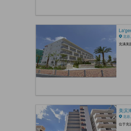
La'g
北谷
充满美
美滨海滩
北谷
位于充