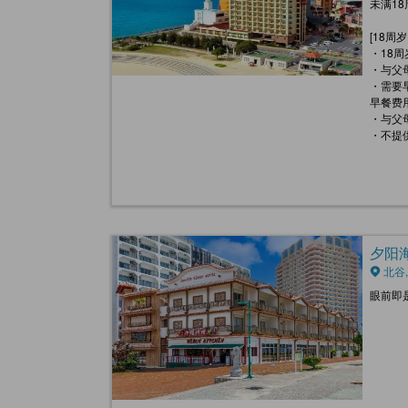
未满1
[18周
・18
・与父
・需要
早餐费用
・与父
・不提
夕阳海滩
北谷
眼前即