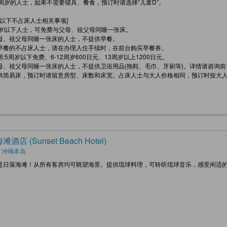
8周岁的人士，如果不需要寝具、餐食，预订时请选择“儿童D”。
岁以下不占床人士相关事项]
周岁以下人士，可免费与父母、祖父母同睡一张床。
母、祖父母同睡一张床的人士，不提供早餐。
早餐的不占床人士，请在办理入住手续时，在前台购买早餐券。
:5周岁以下免费、6-12周岁600日元、13周岁以上1200日元。
母、祖父母同睡一张床的人士，不提供卫浴用品(拖鞋、毛巾、牙刷等)。详情请咨询前
供简易床，预订时请留意房型、床数和床宽。占床人士与大人价格相同，预订时按大
酒店 (Sunset Beach Hotel)
, 冲绳本岛
是日落海滩！从所有客房均可眺望海景。提供琉球料理，可聆听琉球音乐，感受闲适