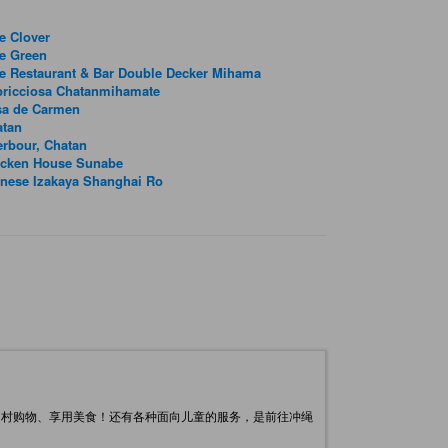
e Clover
e Green
e Restaurant & Bar Double Decker Mihama
pricciosa Chatanmihamate
sa de Carmen
atan
rbour, Chatan
icken House Sunabe
nese Izakaya Shanghai Ro
国村购物、享用美食！还有各种面向儿童的服务，是前往冲绳