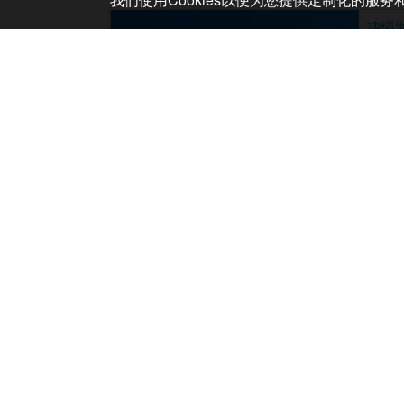
冲绳海滩
北谷
本馆是
从那霸
物非常
全馆对应
・如同
包含以
尿布5
冲绳海洋
北谷
大海就