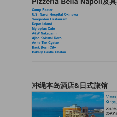
Pizzeria Bella Napoli
Camp Foster
U.S. Naval Hospital Okinawa
Seagarden Restaurant
Depot Island
Myloplus Cafe
A&W Nakagami
Ajito Kokutai Doro
An to Ten Cyatan
Back Born City
Bakery Castle Chatan
冲绳本岛酒店&日式旅馆
Vess
北谷
201
亲子游