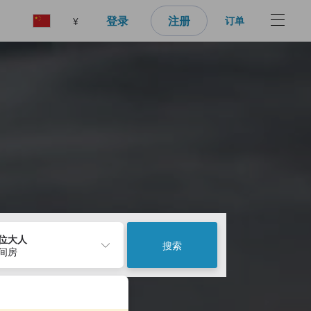
登录
注册
订单
¥
2位大人
搜索
1间房