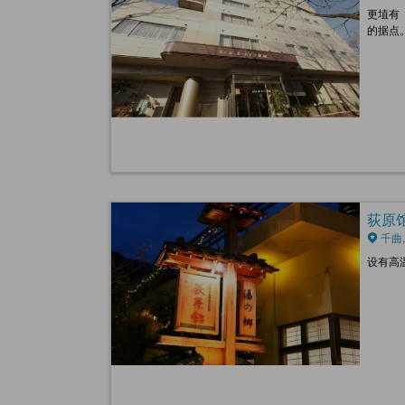
更埴有
的据点
荻原馆 
千曲,
设有高