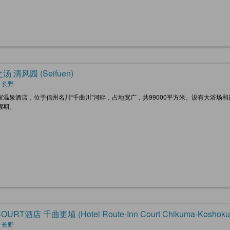
 清风园 (Seifuen)
 长野
家温泉酒店，位于信州名川“千曲川”河畔，占地宽广，共99000平方米。设有大浴
假期。
URT酒店 千曲更埴 (Hotel Route-Inn Court Chikuma-Koshoku
 长野