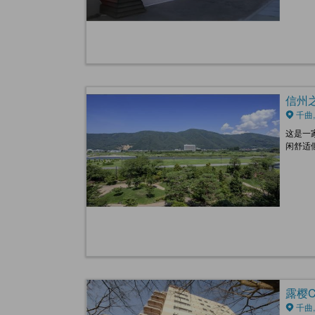
信州之汤
千曲,
这是一
闲舒适
露樱CO
千曲,