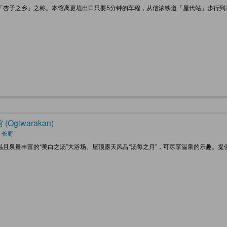
「杏子之乡」之称。本馆离更埴出口只要5分钟的车程，从信浓铁道「屋代站」步行到
。
(Ogiwarakan)
 长野
温且泉量丰富的“美白之汤”大浴场、屋顶露天风吕“汤每之月”，可尽享温泉的乐趣。