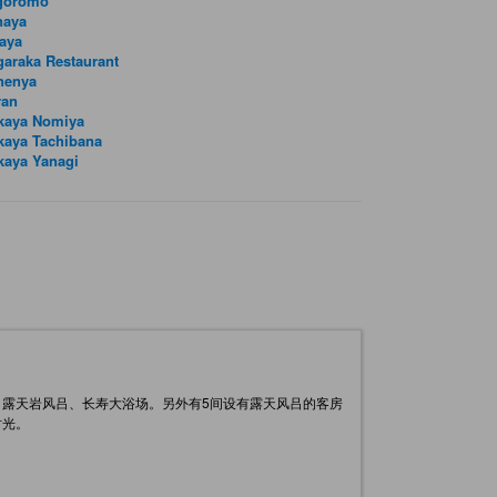
goromo
naya
aya
araka Restaurant
nenya
ran
akaya Nomiya
kaya Tachibana
kaya Yanagi
露天岩风吕、长寿大浴场。另外有5间设有露天风吕的客房
时光。