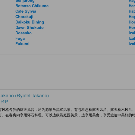
Benjarong
Ha
Botanso Chikuma
Ha
Cafe Sylvia
Hat
Chorakuji
Hog
Daikoku Dining
Ho
Dawn Shokudo
Ho
Dosanko
Iz
Fuga
Iza
Fukumi
Iza
kano (Ryotei Takano)
 长野
有风格各异的露天风吕，均为源泉放流式温泉。有包租总桧露天风吕、露天桧木风吕、
订。在客房内享用怀石料理。可以边欣赏庭园美景，边享用美食，享受旅途中美好的