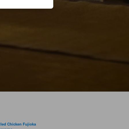
lled Chicken Fujioka