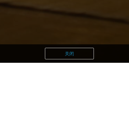
关闭
quet Bar Junk
eiya
ston Club
fe Rosso
ikuroen
oco Takahashi
ing Kitchen Suketto