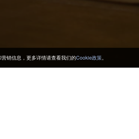
务和营销信息，更多详情请查看我们的
Cookie政策
。
>
钏路 酒店及日式旅馆
>
Eiga-Kan
钏路湿原MTB之旅
Ban
钏路湿原国立公园
Bat
天主教钏路教堂
Bo
钏路工房馆
Ca
Aiso Ichiban
Ch
Ajinoryogoku Sohonten
Cu
Ajishin
Din