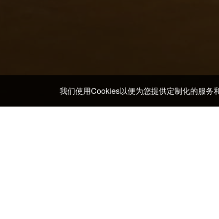
我们使用Cookies以便为您提供定制化的服
主页
>
日本 酒店及日式旅馆
>
北海道 酒店及日式旅馆
Eiga-Kan及其周边
钏路机场
Chikuroen head office
和商市场
钏路市丹顶鹤自然公园
炉端餐厅
米町公园
北海道立钏路艺术馆