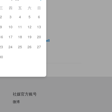
三
四
五
六
日
2
3
4
5
6
花馆河口湖
9
10
11
12
13
保田艺术博物馆
口湖
林购物中心富士河口湖
16
17
18
19
20
aguchiko Shopping Center Bell
场滨
23
24
25
26
27
30
社媒官方账号
微博