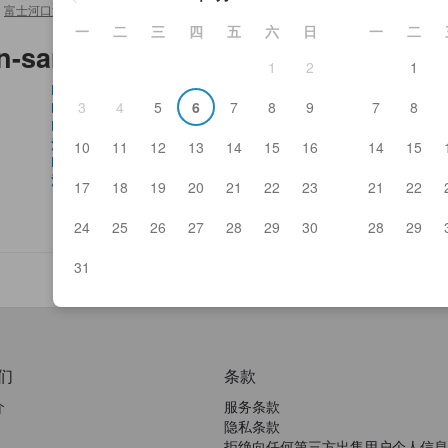
富士河口湖 酒店及日式旅馆
>
Konohana Museum Olson-san-no-ichigo
一
二
三
四
五
六
日
一
二
on-san-no-ichigo及其周边
1
2
1
Kawaguchiko Country Club
此
3
4
5
6
7
8
9
7
8
Fuji Motosuko Resort (Shibazakura Park)
久
Lake Shōji
河
河口湖星剧场
森
10
11
12
13
14
15
16
14
15
Fujisan World Heritage Center
Kaw
河口湖缪斯博物馆
根
17
18
19
20
21
22
23
21
22
24
25
26
27
28
29
30
28
29
31
们
条款
介
服务条款
隐私条款
拒绝向任何第三方出售用户个人信息