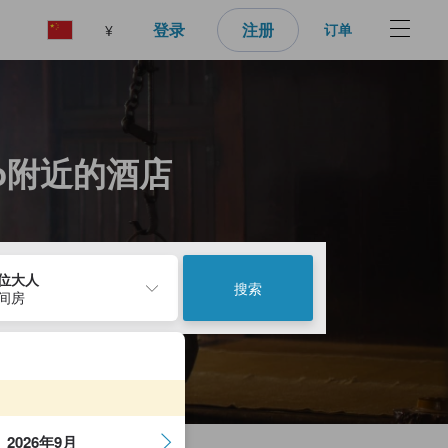
登录
注册
订单
¥
higo附近的酒店
2位大人
搜索
1间房
2026年9月