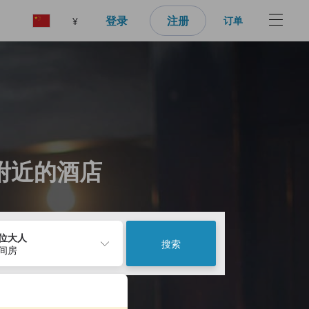
登录
注册
订单
¥
chi附近的酒店
2位大人
搜索
1间房