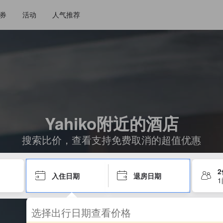
券
活动
人气推荐
Yahiko附近的酒店
搜索比价，查看支持免费取消的超值优惠
入住日期
退房日期
选择出行日期查看价格