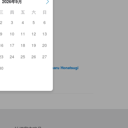
2026年9月
三
四
五
六
日
2
3
4
5
6
ja
9
10
11
12
13
rgon 9
appa
16
17
18
19
20
an
ozanosho
23
24
25
26
27
ashitanzawa Green Park
a Cafe Dining
rumon Motsu Nabe Only Genmaru Honatsugi
30
Bodega
anese Style Ajidokoro Urinbo