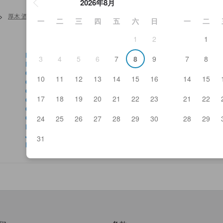
2026年8月
>
厚木 酒店及日式旅馆
>
Bar Wines
一
二
三
四
五
六
日
一
二
1
2
1
Bistro Silk Road
Fre
3
4
5
6
7
8
9
7
8
Blow Fish Hon-Atsugi Yasudoya 1908
Go
Cafe Du Monde
Gr
10
11
12
13
14
15
16
14
15
Chikubai
Gu
Chinese Dining Nisshin Geppo
Gy
17
18
19
20
21
22
23
21
22
Chinese Restaurant Ichibankan
Hig
Coco Ichibanya Hon-Atsugi Ekimae
Hin
Coffee Kan Hon-Atsugi
Ho
24
25
26
27
28
29
30
28
29
Delicious Fish And Grilled Chicken Tavern Gatten
Il 
Jinnosuke
Jap
31
Denny's Atsugi