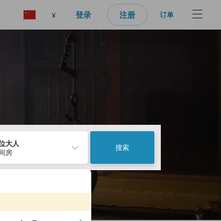
登录
注册
订单
¥
2位大人
搜索
1间房