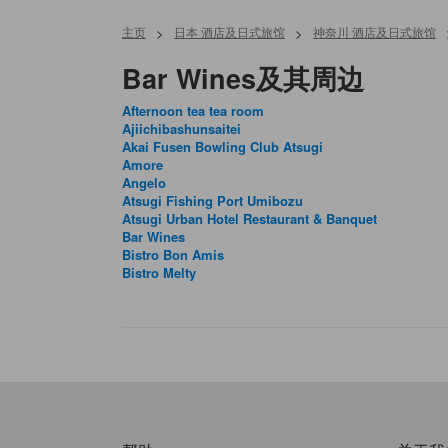
主页
>
日本 酒店及日式旅馆
>
神奈川 酒店及日式旅馆
Bar Wines及其周边
Afternoon tea tea room
Ajiichibashunsaitei
Akai Fusen Bowling Club Atsugi
Amore
Angelo
Atsugi Fishing Port Umibozu
Atsugi Urban Hotel Restaurant & Banquet
Bar Wines
Bistro Bon Amis
Bistro Melty