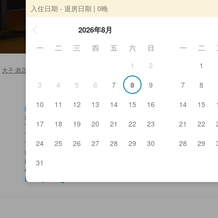
入住日期 - 退房日期
| 0晚
2026年8月
一
二
三
四
五
六
日
一
二
1
2
1
大子 酒店及日式旅馆
>
Idaya
3
4
5
6
7
8
9
7
8
10
11
12
13
14
15
16
14
15
Mukashiya
Fuj
Shintaki
Sek
17
18
19
20
21
22
23
21
22
Takimino Yado Hounenmansaku
Oku
Takimoto
Dai
24
25
26
27
28
29
30
28
29
Tokiwa
Ya
Fukuroda Onsen memories Roman Museum
Dai
Momijien at Tsukimachi Waterfall
Sh
31
Okukujichanosato Park
Fuk
Forespa Daigo