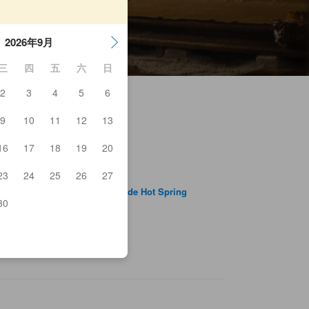
2026年9月
三
四
五
六
日
2
3
4
5
6
9
10
11
12
13
16
17
18
19
20
itakankoringo Orchards
isho Hot Spring
23
24
25
26
27
kujidaigo Rest Area
goonsen Hoyo Center Morinoide Hot Spring
30
mizo
gooyaki School
imonomiya Station
uroda Station