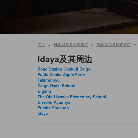
主页
>
日本 酒店及日式旅馆
>
茨城 酒店及日式旅馆
>
Idaya及其周边
Road Station Okukuji Daigo
Fujita Kanko Apple Farm
Takiminoyu
Daigo Oyaki School
Eigenji
The Old Uwaoka Elementary School
Drive-In Ayumiya
Futaba Shokudo
Idaya