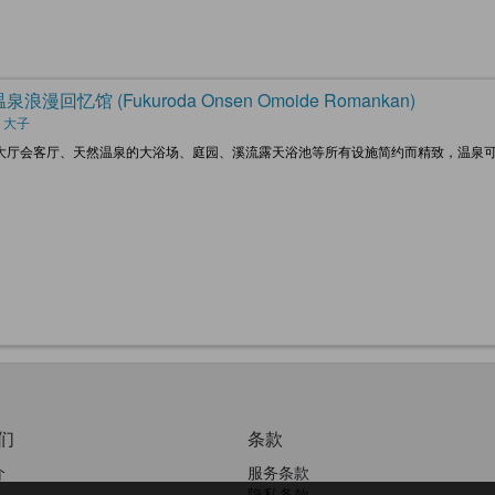
浪漫回忆馆 (Fukuroda Onsen Omoide Romankan)
 大子
大厅会客厅、天然温泉的大浴场、庭园、溪流露天浴池等所有设施简约而精致，温泉
们
条款
介
服务条款
隐私条款