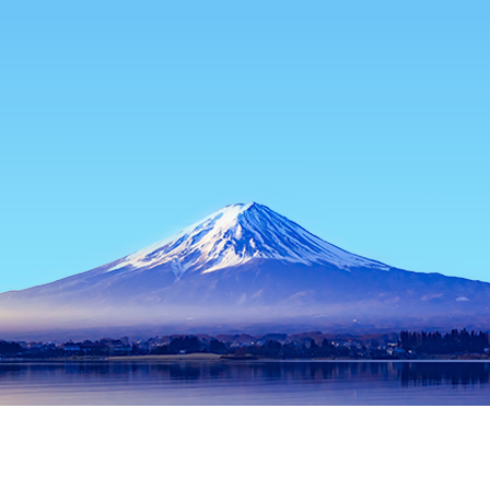
主页
日本住宿
岩手住宿
田野畑住宿
田野畑
盛冈
花卷
宫古
一关市
八幡平
田野畑
釜