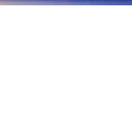
主页
日本住宿
岩手住宿
奥州住宿
金崎町
盛冈
花卷
宫古
一关市
八幡平
田野畑
釜
奥州
Kanegasakionsen Komako Hot Spring
Shiraito Streets Ex
热门出行日期
今晚
8月7日
明天
8月8日
本周末
8月8日
-
8月9日
下周末
8月15日
-
8月16日