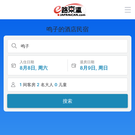
鸣子的酒店民宿
鸣子
入住日期
退房日期
8月8日, 周六
8月9日, 周日
1
间客房
2
名大人
0
儿童
搜索