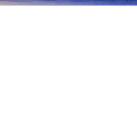
主页
日本住宿
宫城住宿
大崎住宿
鸣子
仙台
松岛
大崎
白石
石卷
加美(宫城)
色
古川
栗原
大崎
鸣子温泉
Osaki Citizen Hospital Narukoonsen Branch
热门出行日期
今晚
8月7日
明天
8月8日
本周末
8月8日
-
8月9日
下周末
8月15日
-
8月16日