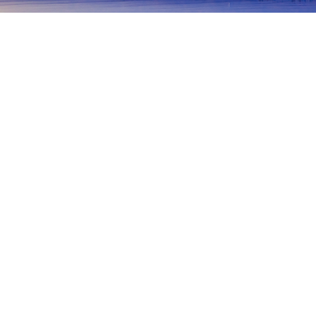
主页
日本住宿
栃木住宿
日光住宿
汤西川
日光
宇都宫
那须盐原
那须
佐野
茂木
衣川
日光东照宫
平家之乡
Heike Hunter Village
汤西川雪屋祭
Tokusa
热门出行日期
今晚
8月7日
明天
8月8日
本周末
8月8日
-
8月9日
下周末
8月15日
-
8月16日