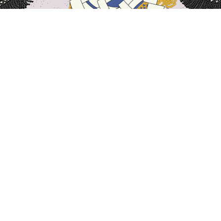
主页
日本住宿
和歌山住宿
高野住宿
桥本
西牟娄
高野
那智胜浦
田辺
和歌山
南部町
高野
葛城
九度山
Sugimura Park
Kamuro Karukayado
Statue of Makoto
热门出行日期
今晚
8月6日
明天
8月7日
本周末
8月8日
-
8月9日
下周末
8月15日
-
8月16日