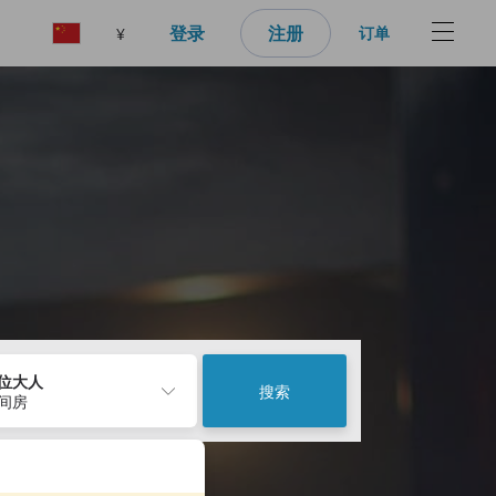
登录
注册
订单
¥
2位大人
搜索
1间房