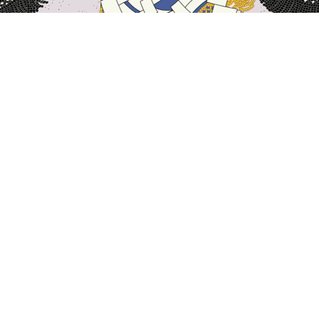
主页
日本住宿
群马住宿
伊势崎住宿
太田市
草津
水上
涩川
中之条
嬬恋
高崎
伊势崎
桐生
玉村
Don Quixote Oota
The Ruins of Kanayama Castle - Guidan
热门出行日期
今晚
8月6日
明天
8月7日
本周末
8月8日
-
8月9日
下周末
8月15日
-
8月16日