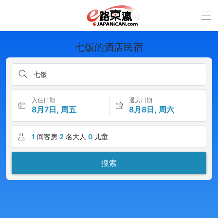
七饭的酒店民宿
七饭
入住日期
退房日期
8月7日, 周五
8月8日, 周六
1
间客房
2
名大人
0
儿童
搜索