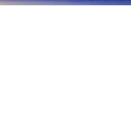
主页
日本住宿
北海道住宿
函馆住宿
七饭
札幌
登别
函馆
旭川
小樽
富良野
新雪谷
汤之川
北杜
鹿部
机场
木古内
Onuma International Communication Plaza
Onuma Quasi-
热门出行日期
今晚
8月6日
明天
8月7日
本周末
8月8日
-
8月9日
下周末
8月15日
-
8月16日