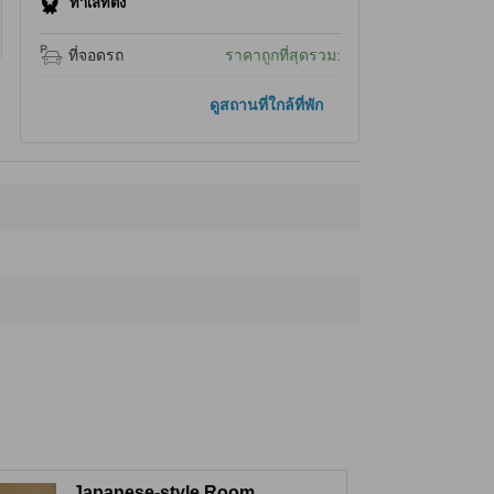
ทำเลที่ตั้ง
ที่จอดรถ
ราคาถูกที่สุดรวม:
ที่เที่ยวใกล้ที่สุด
ดูสถานที่ใกล้ที่พัก
เอะชิโกะ โนะ โอยะโดะ อินะโมะโตะ ออนเซน
30 ม.
Ipponsugi
70 ม.
Echigo Sake Museum Ponshukan (Sake Sampling Service)
130 ม.
Gangidori
130 ม.
Ponshukan
140 ม.
Japanese-style Room