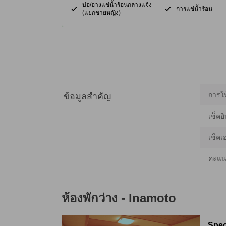
บ่อ/อ่างแช่น้ำร้อนกลางแจ้ง
การแช่น้ำร้อน
(แยกชายหญิง)
การให
ข้อมูลสำคัญ
เช็คอิ
เช็คเ
คะแน
ห้องพักว่าง -
Inamoto
Spec