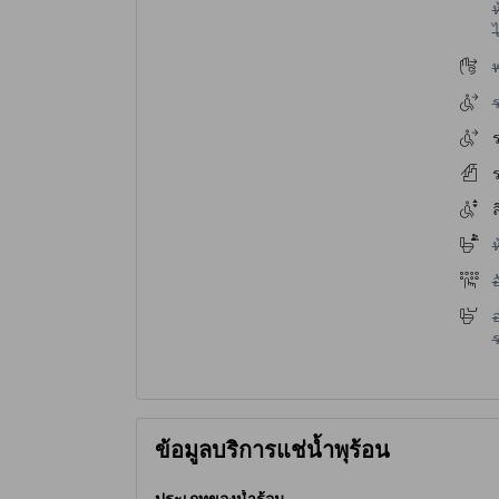
ห
ไ
ไ
ไ
ร
ไ
ห
ไ
ไ
ข้อมูลบริการแช่น้ำพุร้อน
ประเภทของน้ำร้อน