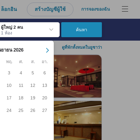
งมาจากประสบการณ์ตรงของผู้เข้าพักอย่างแท้จริง
ล็อกอิน
สร้างบัญชีผู้ใช้
การจองของฉัน
ผู้ใหญ่ 2 คน
ค้นหา
1 ห้อง
์ เมื่อไปถึงวันเช็คอินที่ต้องการ ให้กดปุ่ม Enter เพื่อเลือกวันเช็คอินดังกล่า
ดูที่พักทั้งหมดในยูซาว่า
นยายน 2026
พฤ.
ศ.
ส.
อา.
3
4
5
6
10
11
12
13
17
18
19
20
24
25
26
27