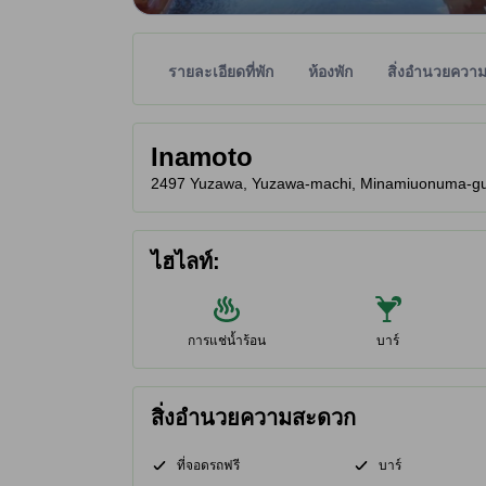
รายละเอียดที่พัก
ห้องพัก
สิ่งอำนวยควา
พาร์ทเนอร์ไซต์เป็นผู้กำหนดระดับดาวเพื่อเป็นแนวทาง
tooltip
Inamoto
2497 Yuzawa, Yuzawa-machi, Minamiuonuma-gun, ส
ไฮไลท์:
การแช่น้ำร้อน
บาร์
สิ่งอำนวยความสะดวก
ที่จอดรถฟรี
บาร์