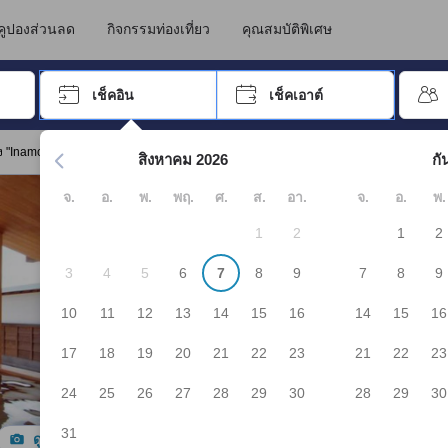
นทางไปเข้าพัก ดังนั้น คะแนนรีวิวและความคิดเห็นที่แสดงบน JAPANiCAN จึ
าว่า
คูปองส่วนลด
กิจกรรมท่องเที่ยว
คุณสมบัติพิเศษ
อปุ่ม Tab เพื่อเลื่อนหาคำที่ต้องการ แล้วกดปุ่ม Enter เพื่อเลือก
เช็คอิน
เช็คเอาต์
กด Enter เพื่อเลือกวันที่ ใช้ปุ่มลูกศรเพื่อเลือกวันเช็คอินและเช็คเอาต
ง "Inamoto"
สิงหาคม 2026
กั
จ.
อ.
พ.
พฤ.
ศ.
ส.
อา.
จ.
อ.
พ.
1
2
1
2
3
4
5
6
7
8
9
7
8
9
10
11
12
13
14
15
16
14
15
16
17
18
19
20
21
22
23
21
22
23
24
25
26
27
28
29
30
28
29
30
31
ดูรูปทั้งหมด