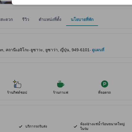
มสะดวก
รีวิว
ตำแหน่งที่ตั้ง
นโยบายที่พัก
ให้ผู้เข้าพักทราบถึงความสะดวกสบายและสิ่งอำนวยความสะดวกที่คาดว่าน่าจะ
ถานีเอจิโกะ-ยูซาวะ, ยูซาว่า, ญี่ปุ่น, 949-6101
- ดูแผนที่
ร้านกิฟต์ชอป
ร้านกาแฟ
ที่จอดรถ
ห้อง/อ่างแช่น้ำร้อนขนาดใหญ่
บริการรถรับส่ง
ในร่ม