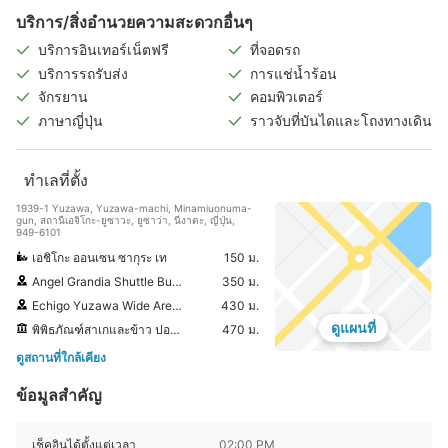
บริการ/สิ่งอำนวยความสะดวกอื่นๆ
บริการอินเทอร์เน็ตฟรี
ที่จอดรถ
บริการรถรับส่ง
การแช่น้ำร้อน
จักรยาน
คอมพิวเตอร์
ภาษาญี่ปุ่น
ราวจับที่บันไดและโถงทางเดิน
ทำเลที่ตั้ง
1939-1 Yuzawa, Yuzawa-machi, Minamiuonuma-
gun, สถานีเอจิโกะ-ยูซาวะ, ยูซาว่า, นีงาตะ, ญี่ปุ่น,
949-6101
เอชิโกะ ออนเซน ซากุระ เท
150 ม.
Angel Grandia Shuttle Bus Pick-Up Point
350 ม.
Echigo Yuzawa Wide Area Tourist Information Center
430 ม.
ดูแผนที่
พิพิธภัณฑ์สาเกและข้าว ปอนชุกัง
470 ม.
ดูสถานที่ใกล้เคียง
ข้อมูลสำคัญ
เช็คอินได้ตั้งแต่เวลา
02:00 PM