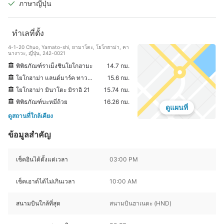
ภาษาญี่ปุ่น
ทำเลที่ตั้ง
4-1-20 Chuo, Yamato-shi, ยามาโตะ, โยโกฮาม่า, คา
นางาวะ, ญี่ปุ่น, 242-0021
พิพิธภัณฑ์ราเม็งชินโยโกฮามะ
14.7 กม.
โยโกฮาม่า แลนด์มาร์ค ทาวเวอร์
15.6 กม.
โยโกฮาม่า มินาโตะ มิราอิ 21
15.74 กม.
พิพิธภัณฑ์บะหมี่ถ้วย
16.26 กม.
ดูแผนที่
ดูสถานที่ใกล้เคียง
ข้อมูลสำคัญ
เช็คอินได้ตั้งแต่เวลา
03:00 PM
เช็คเอาต์ได้ไม่เกินเวลา
10:00 AM
สนามบินใกล้ที่สุด
สนามบินฮาเนดะ (HND)