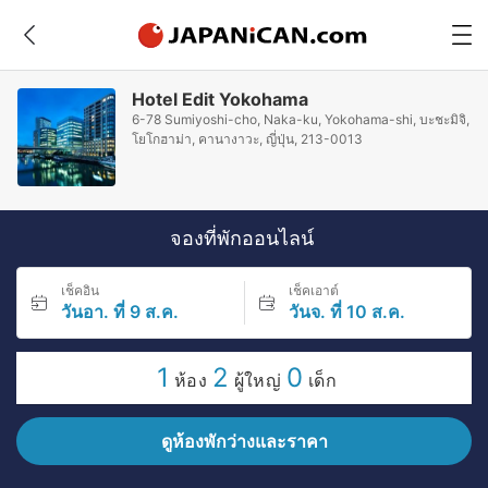
Hotel Edit Yokohama
6-78 Sumiyoshi-cho, Naka-ku, Yokohama-shi, บะชะมิจิ,
โยโกฮาม่า, คานางาวะ, ญี่ปุ่น, 213-0013
จองที่พักออนไลน์
เช็คอิน
เช็คเอาต์
วันอา. ที่ 9 ส.ค.
วันจ. ที่ 10 ส.ค.
1
2
0
ห้อง
ผู้ใหญ่
เด็ก
ดูห้องพักว่างและราคา