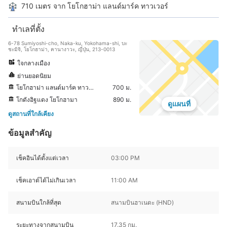
710 เมตร จาก โยโกฮาม่า แลนด์มาร์ค ทาวเวอร์
ทำเลที่ตั้ง
6-78 Sumiyoshi-cho, Naka-ku, Yokohama-shi, บะ
ชะมิจิ, โยโกฮาม่า, คานางาวะ, ญี่ปุ่น, 213-0013
ใจกลางเมือง
ย่านยอดนิยม
โยโกฮาม่า แลนด์มาร์ค ทาวเวอร์
700 ม.
โกดังอิฐแดง โยโกฮามา
890 ม.
ดูแผนที่
ดูสถานที่ใกล้เคียง
ข้อมูลสำคัญ
เช็คอินได้ตั้งแต่เวลา
03:00 PM
เช็คเอาต์ได้ไม่เกินเวลา
11:00 AM
สนามบินใกล้ที่สุด
สนามบินฮาเนดะ (HND)
ระยะทางจากสนามบิน
17.35 กม.