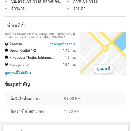
บ่อ/อ่างแช่น้ำร้อนกลางแจ้ง
การแช่น้ำร้อน
(แยกชายหญิง)
จักรยาน
ร้านค้า
ทำเลที่ตั้ง
1607-14 Kawanakajima, Isawa-cho, Fuefuki-shi, ฟุ
เอะฟุกิ, ยะมะนะชิ, ยามานาชิ, ญี่ปุ่น, 406-0024
ที่จอดรถ
ราคาถูกที่สุดรวม:
Green Outlet 1/2
1.42 กม.
Kikyouya Thojiro Ichinomiya Store
1.5 กม.
Kasugaicho
1.54 กม.
ดูแผนที่
ดูสถานที่ใกล้เคียง
ข้อมูลสำคัญ
เช็คอินได้ตั้งแต่เวลา
03:00 PM
เช็คเอาต์ได้ไม่เกินเวลา
11:00 AM