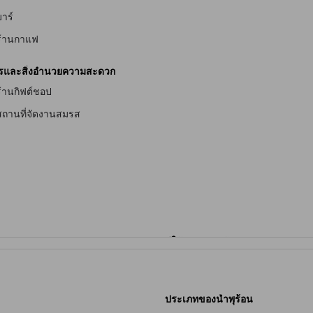
าร์
ร้านกาแฟ
ารและสิ่งอำนวยความสะดวก
ร้านกิฟต์ชอป
สถานที่จัดงานสมรส
จับ
ประเภทของน้ำพุร้อน