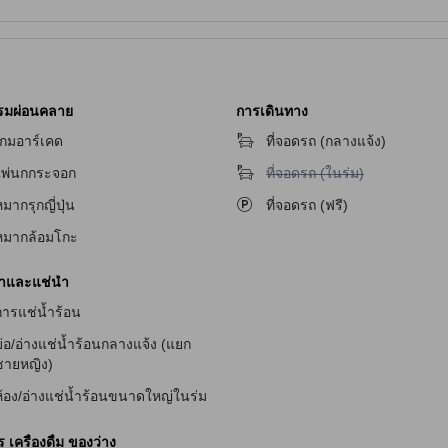
รมผ่อนคลาย
การเดินทาง
เกมอาร์เคด
ที่จอดรถ (กลางแจ้ง)
ไม่มีบริการที่จอดรถ (ในร่ม)
ไพ่นกกระจอก
ที่จอดรถ (ในร่ม)
มากรุกญี่ปุ่น
ที่จอดรถ (ฟรี)
หมากล้อมโกะ
ัก
้ำและแช่น้ำ
การแช่น้ำร้อน
ักสำหรับผู้มีปัญหาทางการได้ยิน
่อ/อ่างแช่น้ำร้อนกลางแจ้ง (แยก
ชายหญิง)
ห้อง/อ่างแช่น้ำร้อนขนาดใหญ่ในร่ม
เครื่องดื่ม ของว่าง