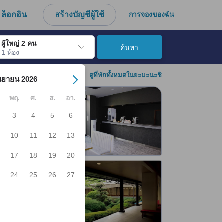
ล็อกอิน
สร้างบัญชีผู้ใช้
การจองของฉัน
ผู้ใหญ่ 2 คน
ค้นหา
1 ห้อง
์ เมื่อไปถึงวันเช็คอินที่ต้องการ ให้กดปุ่ม Enter เพื่อเลือกวันเช็คอินดังกล่า
ดูที่พักทั้งหมดในยะมะนะชิ
นยายน 2026
พฤ.
ศ.
ส.
อา.
3
4
5
6
10
11
12
13
17
18
19
20
24
25
26
27