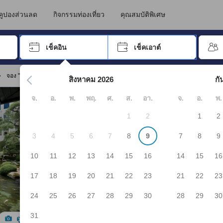
คูปองส่วนลด
กิจกรรมท่องเที่ยว
คุณสมบัติพิเศษ
อปุ่ม Tab เพื่อเลื่อนหาคำที่ต้องการ แล้วกดปุ่ม Enter เพื่อเลือก
เช็คอิน
เช็คเอาต์
กด Enter เพื่อเลือกวันที่ ใช้ปุ่มลูกศรเพื่อเลือกวันเช็คอินและเช็คเอาต
จอง "LiVEMAX RESORT Isawa Onsen"
สิงหาคม 2026
กั
จ.
อ.
พ.
พฤ.
ศ.
ส.
อา.
จ.
อ.
พ.
1
2
1
2
3
4
5
6
7
8
9
7
8
9
10
11
12
13
14
15
16
14
15
16
17
18
19
20
21
22
23
21
22
23
24
25
26
27
28
29
30
28
29
30
31
ดูรูปทั้งหมด