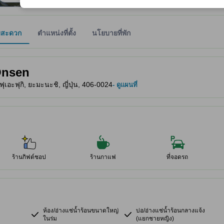
มสะดวก
ตำแหน่งที่ตั้ง
นโยบายที่พัก
ให้ผู้เข้าพักทราบถึงความสะดวกสบายและสิ่งอำนวยความสะดวกที่คาดว่าน่าจะ
Onsen
เอะฟุกิ, ยะมะนะชิ, ญี่ปุ่น, 406-0024
- ดูแผนที่
ร้านกิฟต์ชอป
ร้านกาแฟ
ที่จอดรถ
ห้อง/อ่างแช่น้ำร้อนขนาดใหญ่
บ่อ/อ่างแช่น้ำร้อนกลางแจ้ง
ในร่ม
(แยกชายหญิง)