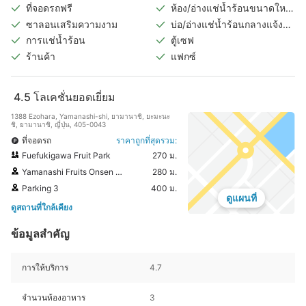
ที่จอดรถฟรี
ห้อง/อ่างแช่น้ำร้อนขนาดใหญ่
ในร่ม
ซาลอนเสริมความงาม
บ่อ/อ่างแช่น้ำร้อนกลางแจ้ง
(แยกชายหญิง)
การแช่น้ำร้อน
ตู้เซฟ
ร้านค้า
แฟกซ์
4.5
โลเคชั่นยอดเยี่ยม
1388 Ezohara, Yamanashi-shi, ยามานาชิ, ยะมะนะ
ชิ, ยามานาชิ, ญี่ปุ่น, 405-0043
ที่จอดรถ
ราคาถูกที่สุดรวม:
Fuefukigawa Fruit Park
270 ม.
Yamanashi Fruits Onsen PukuPuku
280 ม.
Parking 3
400 ม.
ดูแผนที่
ดูสถานที่ใกล้เคียง
ข้อมูลสำคัญ
การให้บริการ
4.7
จำนวนห้องอาหาร
3