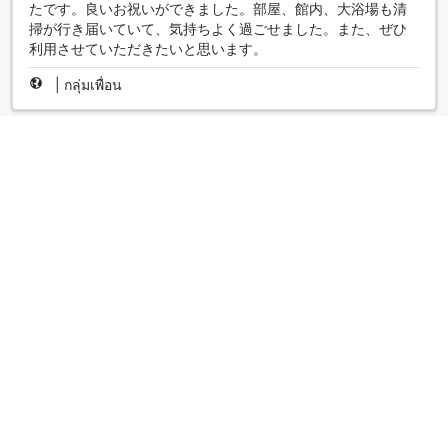
たです。良いお祝いができました。部屋、館内、大浴場も清
掃が行き届いていて、気持ちよく過ごせました。また、ぜひ
利用させていただきたいと思います。
|
กลุ่มเพื่อน
普通かな
3.0
รีวิวเมื่อ 12 พฤษภาคม 2562
部屋はリニューアルされている綺麗なお部屋で、ＧＷ中にも
かかわらず大浴場が空いていたのが良かったです。 気になっ
たのが部屋のバス・トイレの匂い。排水溝の問題でしょう
か。 あと夕食（和食）ですが「おまかせプラン」だったから
か、お肉も出てこなかったし、量も少なくコストパフォーマ
ンスは良くないかな。
|
กลุ่มเพื่อน
心遣いが嬉しかった
5.0
รีวิวเมื่อ 18 พฤศจิกายน 2561