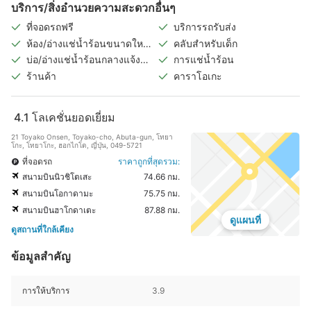
บริการ/สิ่งอำนวยความสะดวกอื่นๆ
ที่จอดรถฟรี
บริการรถรับส่ง
ห้อง/อ่างแช่น้ำร้อนขนาดใหญ่
คลับสำหรับเด็ก
ในร่ม
บ่อ/อ่างแช่น้ำร้อนกลางแจ้ง
การแช่น้ำร้อน
(แยกชายหญิง)
ร้านค้า
คาราโอเกะ
4.1
โลเคชั่นยอดเยี่ยม
21 Toyako Onsen, Toyako-cho, Abuta-gun, โทยา
โกะ, โทยาโกะ, ฮอกไกโด, ญี่ปุ่น, 049-5721
ที่จอดรถ
ราคาถูกที่สุดรวม:
สนามบินนิวชิโตเสะ
74.66 กม.
สนามบินโอกาดามะ
75.75 กม.
สนามบินฮาโกดาเตะ
87.88 กม.
ดูแผนที่
ดูสถานที่ใกล้เคียง
ข้อมูลสำคัญ
การให้บริการ
3.9