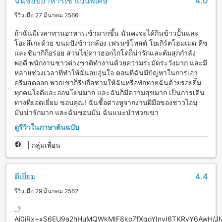
ฉันชอบอาหารเช้าเป็นพิเศษ
4.0
รีวิวเมื่อ 27 มีนาคม 2566
ถ้าฉันมีเวลาทานอาหารเช้ามากขึ้น ฉันคงจะได้กินข้าวปั้นและ
โอะสึเกะด้วย ขนมปังข้าวกล้อง เฟรนช์โทสต์ โยเกิร์ตโฮมเมด คีช
และชิมากิก็อร่อย ส่วนไข่ดาวฮอกไกโดก็น่ารักและต้มสุกกำลัง
พอดี พนักงานชาวต่างชาติทำงานด้วยความระมัดระวังมาก และมี
หลายช่วงเวลาที่ทำให้ฉันอบอุ่นใจ ตอนที่ฉันมีปัญหาในการเอา
ครีมสดออก พวกเขาก็รีบถือชามให้ฉันหรือทักทายฉันด้วยรอยยิ้ม
ทุกคนใจดีและอ่อนโยนมาก และฉันก็มีความสุขมาก เป็นการเดิน
ทางที่ยอดเยี่ยม ขอบคุณ! ฉันซื้อต่างหูจากงานฝีมือของชาวไอนุ
มันน่ารักมาก และฉันชอบมัน ฉันแนะนำพวกเขา
ดูรีวิวในภาษาต้นฉบับ
|
กลุ่มเพื่อน
ดีเยี่ยม
4.4
รีวิวเมื่อ 29 มีนาคม 2562
_?
Ai0iRx+xS6EU9a2hHuMQWkMIF8ko7fXgoYInvI6TKRvY6AwH/J