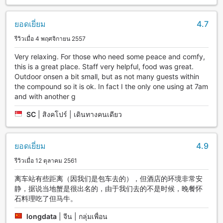
ยอดเยี่ยม
4.7
รีวิวเมื่อ 4 พฤศจิกายน 2557
Very relaxing. For those who need some peace and comfy,
this is a great place. Staff very helpful, food was great.
Outdoor onsen a bit small, but as not many guests within
the compound so it is ok. In fact I the only one using at 7am
and with another g
SC
|
สิงคโปร์ | เดินทางคนเดียว
ยอดเยี่ยม
4.9
รีวิวเมื่อ 12 ตุลาคม 2561
离车站有些距离（因我们是包车去的），但酒店的环境非常安
静，据说当地蟹是很出名的，由于我们去的不是时候，晚餐怀
石料理吃了但马牛。
longdata
|
จีน | กลุ่มเพื่อน