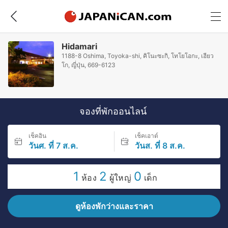
Hidamari
1188-8 Oshima, Toyoka-shi, คิโนะซะกิ, โทโยโอกะ, เฮียว
โก, ญี่ปุ่น, 669-6123
จองที่พักออนไลน์
เช็คอิน
เช็คเอาต์
วันศ. ที่ 7 ส.ค.
วันส. ที่ 8 ส.ค.
1
2
0
ห้อง
ผู้ใหญ่
เด็ก
ดูห้องพักว่างและราคา