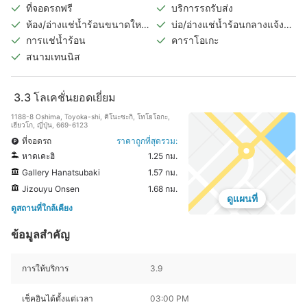
ที่จอดรถฟรี
บริการรถรับส่ง
ห้อง/อ่างแช่น้ำร้อนขนาดใหญ่
บ่อ/อ่างแช่น้ำร้อนกลางแจ้ง
ในร่ม
(แยกชายหญิง)
การแช่น้ำร้อน
คาราโอเกะ
สนามเทนนิส
3.3
โลเคชั่นยอดเยี่ยม
1188-8 Oshima, Toyoka-shi, คิโนะซะกิ, โทโยโอกะ,
เฮียวโก, ญี่ปุ่น, 669-6123
ที่จอดรถ
ราคาถูกที่สุดรวม:
หาดเคะฮิ
1.25 กม.
Gallery Hanatsubaki
1.57 กม.
Jizouyu Onsen
1.68 กม.
ดูแผนที่
ดูสถานที่ใกล้เคียง
ข้อมูลสำคัญ
การให้บริการ
3.9
เช็คอินได้ตั้งแต่เวลา
03:00 PM