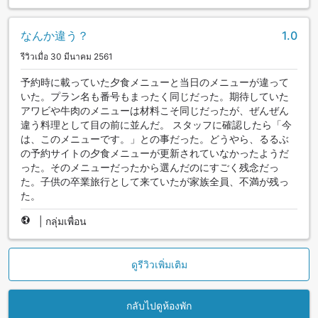
なんか違う？
1.0
รีวิวเมื่อ 30 มีนาคม 2561
予約時に載っていた夕食メニューと当日のメニューが違って
いた。プラン名も番号もまったく同じだった。期待していた
アワビや牛肉のメニューは材料こそ同じだったが、ぜんぜん
違う料理として目の前に並んだ。 スタッフに確認したら「今
は、このメニューです。」との事だった。どうやら、るるぶ
の予約サイトの夕食メニューが更新されていなかったようだ
った。そのメニューだったから選んだのにすごく残念だっ
た。子供の卒業旅行として来ていたが家族全員、不満が残っ
た。
|
กลุ่มเพื่อน
ดูรีวิวเพิ่มเติม
กลับไปดูห้องพัก