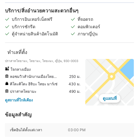
บริการ/สิ่งอำนวยความสะดวกอื่นๆ
บริการอินเทอร์เน็ตฟรี
ที่จอดรถ
บริการซักรีด
คอมพิวเตอร์
ตู้จำหน่ายสินค้าอัตโนมัติ
ภาษาญี่ปุ่น
ทำเลที่ตั้ง
ปราสาทโทยามะ, โทยามะ, โทยะมะ, ญี่ปุ่น, 930-0003
ใจกลางเมือง
หอชมวิวสำนักงานเมืองโทยามะ
250 ม.
คิโตะคิโตะ อิจิบะ โทยะ มาร์เช่
430 ม.
ปราสาทโทยามะ
490 ม.
ดูแผนที่
ดูสถานที่ใกล้เคียง
ข้อมูลสำคัญ
เช็คอินได้ตั้งแต่เวลา
03:00 PM