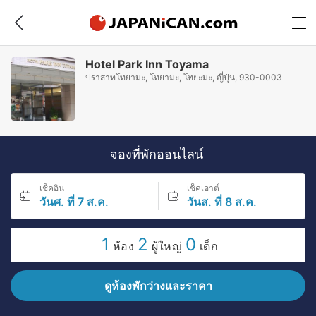
Hotel Park Inn Toyama
ปราสาทโทยามะ, โทยามะ, โทยะมะ, ญี่ปุ่น, 930-0003
จองที่พักออนไลน์
เช็คอิน
เช็คเอาต์
วันศ. ที่ 7 ส.ค.
วันส. ที่ 8 ส.ค.
1
2
0
ห้อง
ผู้ใหญ่
เด็ก
ดูห้องพักว่างและราคา