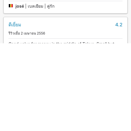
josé
|
เบลเยียม | คู่รัก
ดีเยี่ยม
4.2
รีวิวเมื่อ 2 เมษายน 2556
Good value for money in the middle of Tokyo. Small but
clean, new and functional rooms.
Cheungy
|
ออสเตรเลีย | คู่รัก
ดี
3.2
รีวิวเมื่อ 15 กุมภาพันธ์ 2559
之前在新宿一直不错。这次令我对Sunroute 酒店集团的管理水
平有点失望，店堂经理一张臭脸，好像欠了钱似得。
自由行
|
จีน | คู่รัก